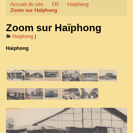
Accueil du site
CARTACARO
>
FR
>
Haïphong
>
Zoom sur Haïphong
NOS LIVRES
Zoom sur Haïphong
PHOTOGRAPHES, EDITEURS
ILLUSTRATEURS
Haïphong
|
TONKIN
Haiphong
FRONTIÈRE
1908, RÉVOLTE
ANNAM CENTRE
COCHINCHINE
LES
ETHNIES
LAOS
CAMBODGE
REMARQUABLES