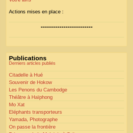
Actions mises en place :
Nous avons déjà ajusté les couleurs pour améliorer
-------------------------
la lisibilité. Votre avis nous intéresse
!
Pour les textes, nous allons les retravailler afin de
les rendre plus fluides et précis.
«
Comme tout bon collectionneur le sait, la
Publications
perfection est un idéal… mais nous y travaillons
!
»
Derniers articles publiés
Citadelle à Hué
Souvenir de Hokow
Les Penons du Cambodge
Théâtre à Haïphong
Mo Xat
Eléphants transporteurs
Yamada, Photographe
On passe la frontière