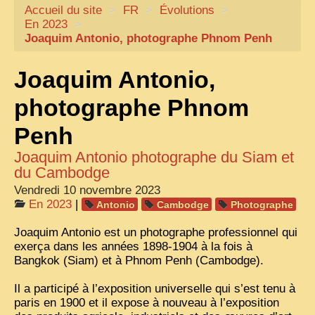
Accueil du site
CARTACARO
>
FR
>
Évolutions
>
En 2023
>
NOS LIVRES
Joaquim Antonio, photographe Phnom Penh
PHOTOGRAPHES, EDITEURS
Joaquim Antonio,
ILLUSTRATEURS
photographe Phnom
TONKIN
Penh
FRONTIÈRE
Joaquim Antonio photographe du Siam et
1908, RÉVOLTE
du Cambodge
ANNAM CENTRE
Vendredi 10 novembre 2023
En 2023
|
Antonio
Cambodge
Photographe
COCHINCHINE
Joaquim Antonio est un photographe professionnel qui
LES
ETHNIES
exerça dans les années 1898-1904 à la fois à
Bangkok (Siam) et à Phnom Penh (Cambodge).
LAOS
Il a participé à l’exposition universelle qui s’est tenu à
CAMBODGE
paris en 1900 et il expose à nouveau à l’exposition
REMARQUABLES