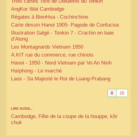
Trois cartes Titre de Dieulefils du Tonkin
AngKor Wat Cambodge
Régates à BienHoa - Cochinchine
Carte dessin Hanoi 1905- Pagode de Confucius
Illustration Salgé - Tonkin 7 - Crachin en baie
d’Along
Les Montagnards Vietnam 1950
A.
KIT
rue du commerce, rue chinois
Hanoi - 1950 - Nord Vietnam par Vo An Ninh
Haïphong - Le marché
Laos - Sa Majesté le Roi de Luang-Prabang
0
20
LIRE AUSSI...
Cambodge, Fête de la coupe de la houppe, kôr
chuk