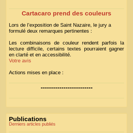
Cartacaro prend des couleurs
Lors de l’exposition de Saint Nazaire, le jury a
formulé deux remarques pertinentes :
Les combinaisons de couleur rendent parfois la
lecture difficile, certains textes pourraient gagner
en clarté et en accessibilité.
Votre avis
Actions mises en place :
Nous avons déjà ajusté les couleurs pour améliorer
-------------------------
la lisibilité. Votre avis nous intéresse
!
Pour les textes, nous allons les retravailler afin de
les rendre plus fluides et précis.
«
Comme tout bon collectionneur le sait, la
Publications
perfection est un idéal… mais nous y travaillons
!
»
Derniers articles publiés