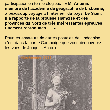
participation en terme élogieux : «
M. Antonio,
membre de l’académie de géographie de Lisbonne,
ZOOM PHOTO
a beaucoup voyagé à l’intérieur du pays, Le Siam.
DÊ THAM
Il a rapporté de la brousse siamoise et des
provinces du Nord de très intéressantes épreuves
MUSÉES
finement reproduites …
»
ALBUMS FAMILLE
Pour les amateurs de cartes postales de l’Indochine,
EN
c’est dans la partie Cambodge que vous découvrirez
les vues de Joaquim Antonio.