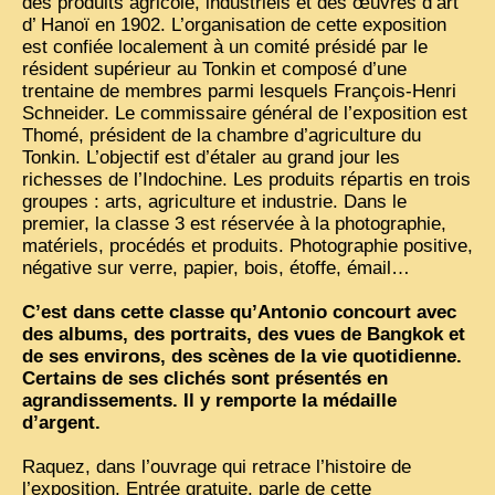
des produits agricole, industriels et des œuvres d’art
d’ Hanoï en 1902. L’organisation de cette exposition
VIETNAM 1950
est confiée localement à un comité présidé par le
résident supérieur au Tonkin et composé d’une
ALBUMS DE FAMILLE
trentaine de membres parmi lesquels François-Henri
Schneider. Le commissaire général de l’exposition est
INDOCHINE HISTORIQUE
Thomé, président de la chambre d’agriculture du
Tonkin. L’objectif est d’étaler au grand jour les
ARMÉE, JUSTICE, EDUCATION, RELIGION...
richesses de l’Indochine. Les produits répartis en trois
MÉTIERS, FÊTES, TRANSPORTS
groupes : arts, agriculture et industrie. Dans le
premier, la classe 3 est réservée à la photographie,
TRADITIONS ET MODERNITÉ
matériels, procédés et produits. Photographie positive,
négative sur verre, papier, bois, étoffe, émail…
INSOLITES
C’est dans cette classe qu’Antonio concourt avec
EN DIRECT
des albums, des portraits, des vues de Bangkok et
de ses environs, des scènes de la vie quotidienne.
ENQUÊTES
Certains de ses clichés sont présentés en
L’ ACTU
agrandissements. Il y remporte la médaille
d’argent.
2025 LAOS 1950 CPSM
Raquez, dans l’ouvrage qui retrace l’histoire de
2026 PERI, VIÊT-CONG
l’exposition, Entrée gratuite, parle de cette
VIETNAM