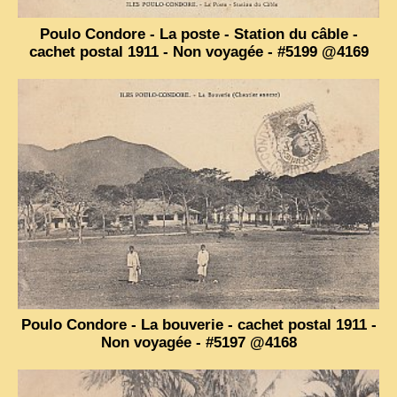
ZOOM PHOTO
Poulo Condore - La poste - Station du câble -
cachet postal 1911 - Non voyagée - #5199 @4169
DÊ THAM
MUSÉES
ALBUMS FAMILLE
EN
Poulo Condore - La bouverie - cachet postal 1911 -
Non voyagée - #5197 @4168