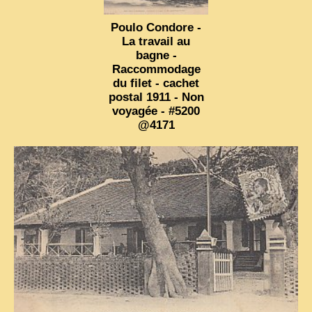
VIETNAM 1950
Poulo Condore -
La travail au
ALBUMS DE FAMILLE
bagne -
Raccommodage
INDOCHINE HISTORIQUE
du filet - cachet
postal 1911 - Non
ARMÉE, JUSTICE, EDUCATION, RELIGION...
voyagée - #5200
MÉTIERS, FÊTES, TRANSPORTS
@4171
TRADITIONS ET MODERNITÉ
INSOLITES
EN DIRECT
ENQUÊTES
L’ ACTU
2025 LAOS 1950 CPSM
2026 PERI, VIÊT-CONG
VIETNAM