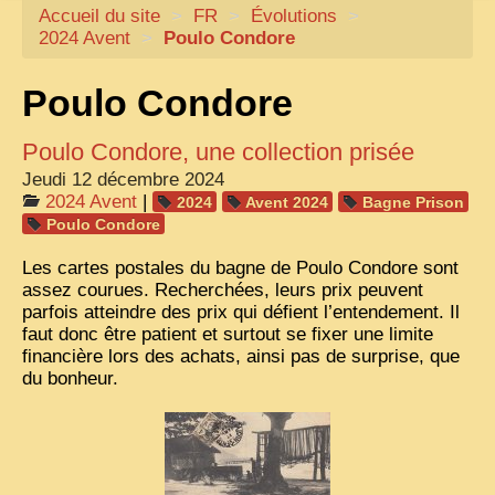
Accueil du site
CARTACARO
>
FR
>
Évolutions
>
2024 Avent
>
Poulo Condore
NOS LIVRES
Poulo Condore
PHOTOGRAPHES, EDITEURS
ILLUSTRATEURS
Poulo Condore, une collection prisée
TONKIN
Jeudi 12 décembre 2024
2024 Avent
|
2024
Avent 2024
Bagne Prison
FRONTIÈRE
Poulo Condore
1908, RÉVOLTE
Les cartes postales du bagne de Poulo Condore sont
assez courues. Recherchées, leurs prix peuvent
ANNAM CENTRE
parfois atteindre des prix qui défient l’entendement. Il
faut donc être patient et surtout se fixer une limite
COCHINCHINE
financière lors des achats, ainsi pas de surprise, que
LES
ETHNIES
du bonheur.
LAOS
CAMBODGE
REMARQUABLES