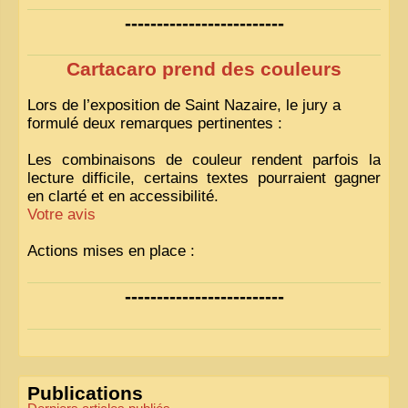
-------------------------
Cartacaro prend des couleurs
Lors de l’exposition de Saint Nazaire, le jury a
formulé deux remarques pertinentes :
Les combinaisons de couleur rendent parfois la
lecture difficile, certains textes pourraient gagner
en clarté et en accessibilité.
Votre avis
Actions mises en place :
Nous avons déjà ajusté les couleurs pour améliorer
-------------------------
la lisibilité. Votre avis nous intéresse
!
Pour les textes, nous allons les retravailler afin de
les rendre plus fluides et précis.
«
Comme tout bon collectionneur le sait, la
Publications
perfection est un idéal… mais nous y travaillons
!
»