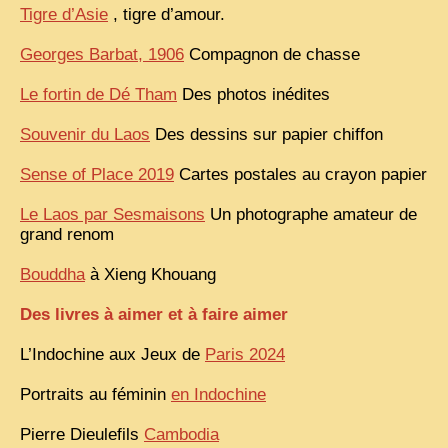
Tigre d’Asie
, tigre d’amour.
VIETNAM 1950
Georges Barbat, 1906
Compagnon de chasse
ALBUMS DE FAMILLE
Le fortin de Dé Tham
Des photos inédites
INDOCHINE HISTORIQUE
Souvenir du Laos
Des dessins sur papier chiffon
ARMÉE, JUSTICE, EDUCATION, RELIGION...
Sense of Place 2019
Cartes postales au crayon papier
MÉTIERS, FÊTES, TRANSPORTS
Le Laos par Sesmaisons
TRADITIONS ET MODERNITÉ
Un photographe amateur de
grand renom
INSOLITES
Bouddha
à Xieng Khouang
EN DIRECT
Des livres à aimer et à faire aimer
ENQUÊTES
L’Indochine aux Jeux de
Paris 2024
L’ ACTU
Portraits au féminin
2025 LAOS 1950 CPSM
en Indochine
2026 PERI, VIÊT-CONG
Pierre Dieulefils
Cambodia
VIETNAM