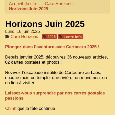
Accueil du site
CARTACARO
>
Caro Horizons
>
Horizons Juin 2025
NOS LIVRES
Horizons Juin 2025
PHOTOGRAPHES, EDITEURS
Lundi 16 juin 2025
ILLUSTRATEURS
Caro Horizons
|
2025
Lettre Info
TONKIN
Plongez dans l’aventure avec Cartacaro 2025
!
FRONTIÈRE
Depuis janvier 2025, découvrez 36 nouveaux articles,
1908, RÉVOLTE
82 cartes postales et photos
!
ANNAM CENTRE
Revivez l’escapade insolite de Cartacaro au Laos,
chaque mois un temple, une rivière, un monument ou
COCHINCHINE
un lieu à visiter.
LES
ETHNIES
Laissez-vous surprendre par nos cartes postales
LAOS
passions
CAMBODGE
Chinh
que la fête continue
REMARQUABLES