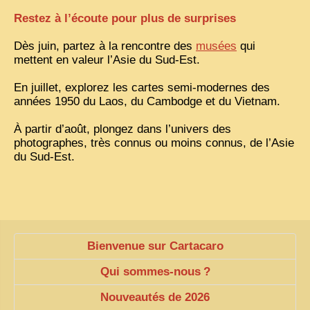
Restez à l’écoute pour plus de surprises
ZOOM PHOTO
Dès juin, partez à la rencontre des
musées
qui
DÊ THAM
mettent en valeur l’Asie du Sud-Est.
MUSÉES
ALBUMS FAMILLE
En juillet, explorez les cartes semi-modernes des
années 1950 du Laos, du Cambodge et du Vietnam.
EN
À partir d’août, plongez dans l’univers des
photographes, très connus ou moins connus, de l’Asie
du Sud-Est.
Bienvenue sur Cartacaro
Qui sommes-nous
?
Nouveautés de 2026