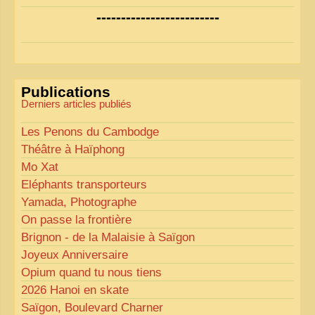
Nous avons déjà ajusté les couleurs pour améliorer
-------------------------
la lisibilité. Votre avis nous intéresse
!
Pour les textes, nous allons les retravailler afin de
les rendre plus fluides et précis.
«
Comme tout bon collectionneur le sait, la
Publications
perfection est un idéal… mais nous y travaillons
!
»
Derniers articles publiés
Les Penons du Cambodge
Théâtre à Haïphong
Mo Xat
Eléphants transporteurs
Yamada, Photographe
On passe la frontière
Brignon - de la Malaisie à Saïgon
Joyeux Anniversaire
Opium quand tu nous tiens
2026 Hanoi en skate
Saïgon, Boulevard Charner