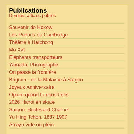
«
Comme tout bon collectionneur le sait, la
Publications
perfection est un idéal… mais nous y travaillons
!
»
Derniers articles publiés
Souvenir de Hokow
Les Penons du Cambodge
Théâtre à Haïphong
Mo Xat
Eléphants transporteurs
Yamada, Photographe
On passe la frontière
Brignon - de la Malaisie à Saïgon
Joyeux Anniversaire
Opium quand tu nous tiens
2026 Hanoi en skate
Saïgon, Boulevard Charner
Yu Hing Tchon, 1887 1907
Arroyo vide ou plein