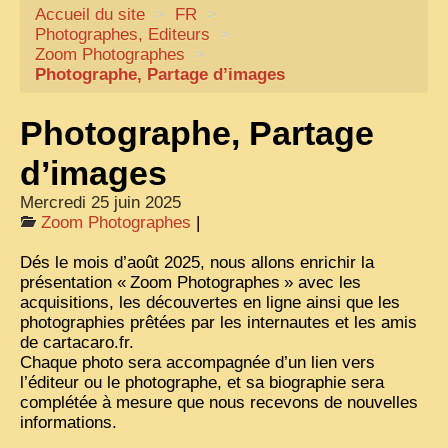
Accueil du site
CARTACARO
>
FR
>
Photographes, Editeurs
>
NOS LIVRES
Zoom Photographes
>
Photographe, Partage d’images
PHOTOGRAPHES, EDITEURS
ILLUSTRATEURS
Photographe, Partage
TONKIN
d’images
FRONTIÈRE
Mercredi 25 juin 2025
Zoom Photographes
|
1908, RÉVOLTE
Dés le mois d’août 2025, nous allons enrichir la
ANNAM CENTRE
présentation «
Zoom Photographes
» avec les
acquisitions, les découvertes en ligne ainsi que les
COCHINCHINE
photographies prêtées par les internautes et les amis
LES
ETHNIES
de cartacaro.fr.
Chaque photo sera accompagnée d’un lien vers
LAOS
l’éditeur ou le photographe, et sa biographie sera
complétée à mesure que nous recevons de nouvelles
CAMBODGE
informations.
REMARQUABLES