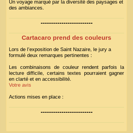
Un voyage marqué par la diversité des paysages et
des ambiances.
-------------------------
Cartacaro prend des couleurs
Lors de l’exposition de Saint Nazaire, le jury a
formulé deux remarques pertinentes :
Les combinaisons de couleur rendent parfois la
lecture difficile, certains textes pourraient gagner
en clarté et en accessibilité.
Votre avis
Actions mises en place :
Nous avons déjà ajusté les couleurs pour améliorer
-------------------------
la lisibilité. Votre avis nous intéresse
!
Pour les textes, nous allons les retravailler afin de
les rendre plus fluides et précis.