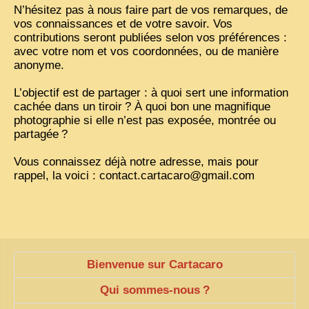
N’hésitez pas à nous faire part de vos remarques, de
vos connaissances et de votre savoir. Vos
VIETNAM 1950
contributions seront publiées selon vos préférences :
ALBUMS DE FAMILLE
avec votre nom et vos coordonnées, ou de manière
anonyme.
INDOCHINE HISTORIQUE
L’objectif est de partager : à quoi sert une information
ARMÉE, JUSTICE, EDUCATION, RELIGION...
cachée dans un tiroir
? À quoi bon une magnifique
photographie si elle n’est pas exposée, montrée ou
MÉTIERS, FÊTES, TRANSPORTS
partagée
?
TRADITIONS ET MODERNITÉ
Vous connaissez déjà notre adresse, mais pour
INSOLITES
rappel, la voici : contact.cartacaro@gmail.com
EN DIRECT
ENQUÊTES
L’ ACTU
Bienvenue sur Cartacaro
2025 LAOS 1950 CPSM
Qui sommes-nous
?
2026 PERI, VIÊT-CONG
VIETNAM