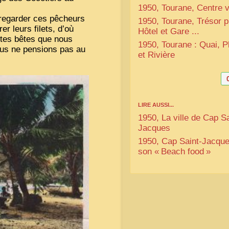
1950, Tourane, Centre vi
e regarder ces pêcheurs
1950, Tourane, Trésor p
r leurs filets, d’où
Hôtel et Gare ...
ites bêtes que nous
1950, Tourane : Quai, P
nous ne pensions pas au
et Rivière
LIRE AUSSI...
1950, La ville de Cap Sa
Jacques
1950, Cap Saint-Jacque
son «
Beach food
»