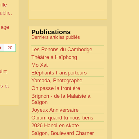
Actions mises en place :
lle
ublic,
Nous avons déjà ajusté les
couleurs pour améliorer la
lisibilité. Votre avis nous
lage
Publications
intéresse
!
Derniers articles publiés
Pour les textes, nous allons les
retravailler afin de les rendre
0
20
Les Penons du Cambodge
plus fluides et précis.
Théâtre à Haïphong
«
Comme tout bon
Mo Xat
collectionneur le sait, la
int-
Eléphants transporteurs
perfection est un idéal… mais
Yamada, Photographe
nous y travaillons
!
»
s et
On passe la frontière
Brignon - de la Malaisie à
Saïgon
Joyeux Anniversaire
Opium quand tu nous tiens
2026 Hanoi en skate
Saïgon, Boulevard Charner