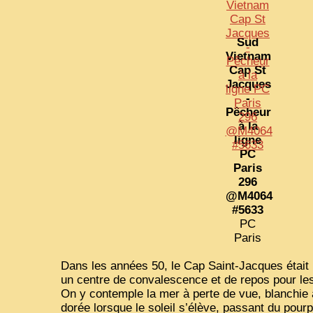
Sud
Vietnam
Cap St
Jacques
-
Pêcheur
à la
ligne
PC
Paris
296
@M4064
#5633
PC
Paris
Dans les années 50, le Cap Saint-Jacques était 
un centre de convalescence et de repos pour les 
On y contemple la mer à perte de vue, blanchie à
dorée lorsque le soleil s’élève, passant du pour