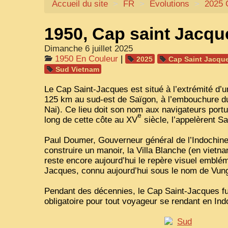
Accueil du site
>
FR
>
Évolutions
>
2025 
1950, Cap saint Jacqu
Dimanche 6 juillet 2025
1950 En Couleur
|
2025
Cap Saint Jacqu
Sud Vietnam
Le Cap Saint-Jacques est situé à l’extrémité d’u
125 km au sud-est de Saïgon, à l’embouchure d
Nai). Ce lieu doit son nom aux navigateurs portu
e
long de cette côte au
XV
siècle, l’appelèrent S
Paul Doumer, Gouverneur général de l’Indochine 
construire un manoir, la Villa Blanche (en vietna
reste encore aujourd’hui le repère visuel emblé
Jacques, connu aujourd’hui sous le nom de Vun
Pendant des décennies, le Cap Saint-Jacques fu
obligatoire pour tout voyageur se rendant en Ind