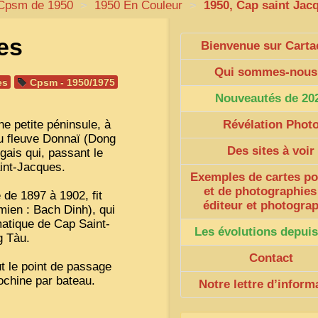
Cpsm de 1950
>
1950 En Couleur
>
1950, Cap saint Jac
es
Bienvenue sur Carta
Qui sommes-nous
es
Cpsm - 1950/1975
Nouveautés de 20
ne petite péninsule, à
Révélation Phot
u fleuve Donnaï (Dong
Des sites à voir
gais qui, passant le
aint-Jacques.
Exemples de cartes po
et de photographies
de 1897 à 1902, fit
éditeur et photogra
mien : Bach Dinh), qui
matique de Cap Saint-
Les évolutions depuis
g Tàu.
Contact
t le point de passage
ochine par bateau.
Notre lettre d’inform