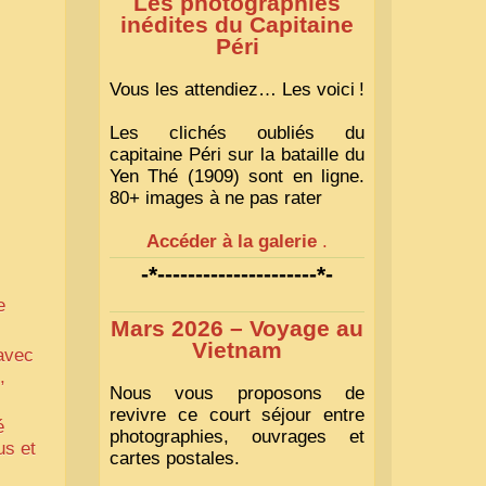
Les photographies
inédites du Capitaine
Péri
Vous les attendiez… Les voici
!
Les clichés oubliés du
capitaine Péri sur la bataille du
Yen Thé (1909) sont en ligne.
80+ images à ne pas rater
Accéder à la galerie
.
-*---------------------*-
e
Mars 2026 – Voyage au
Vietnam
 avec
,
Nous vous proposons de
revivre ce court séjour entre
é
photographies, ouvrages et
us et
cartes postales.