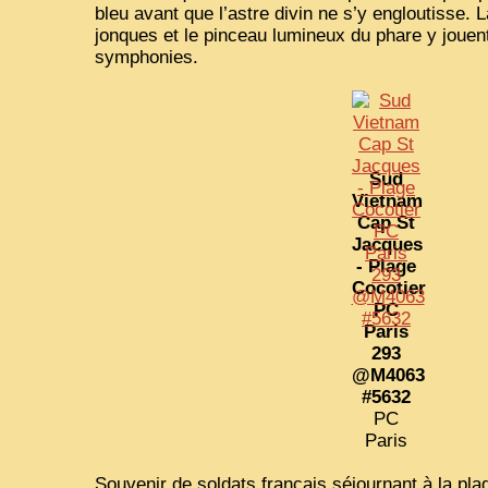
bleu avant que l’astre divin ne s’y engloutisse. L
jonques et le pinceau lumineux du phare y jouen
symphonies.
Sud
Vietnam
Cap St
Jacques
- Plage
Cocotier
PC
Paris
293
@M4063
#5632
PC
Paris
Souvenir de soldats français séjournant à la pl