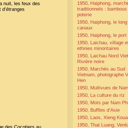
1950, Haiphong, march
a nuit, les feux des
traditionnels : bambous
t d’étranges
poterie
1950, Haiphong, le long
canaux
1950, Haiphong, le port
1950, Laichau, village e
ethnies minoritaires
1950, Laichau Nord Vi
Rivière noire
1950, Marchés au Sud
Vietnam, photographe 
Hen
1950, Multivues de Na
1950, La culture du riz
1950, Moïs par Nam Ph
1950, Buffles d’Asie
1950, Laos, Xieng Kou
1950, That Luang, Vent
age des Cocotiers au