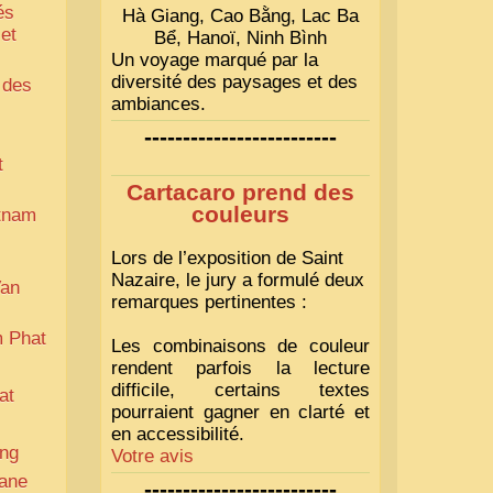
és
Hà Giang, Cao Bằng, Lac Ba
 et
Bể, Hanoï, Ninh Bình
Un voyage marqué par la
diversité des paysages et des
 des
ambiances.
-------------------------
t
Cartacaro prend des
couleurs
etnam
Lors de l’exposition de Saint
Nazaire, le jury a formulé deux
Van
remarques pertinentes :
m Phat
Les combinaisons de couleur
rendent parfois la lecture
difficile, certains textes
at
pourraient gagner en clarté et
en accessibilité.
ang
Votre avis
iane
-------------------------