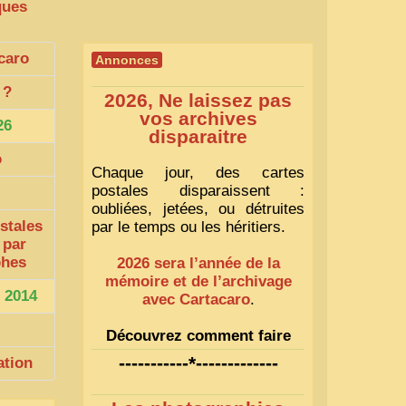
ques
caro
Annonces
?
2026, Ne laissez pas
vos archives
26
disparaitre
o
Chaque jour, des cartes
postales disparaissent :
oubliées, jetées, ou détruites
stales
par le temps ou les héritiers.
 par
phes
2026 sera l’année de la
mémoire et de l’archivage
 2014
avec Cartacaro
.
Découvrez comment faire
1
-----------*-------------
ation