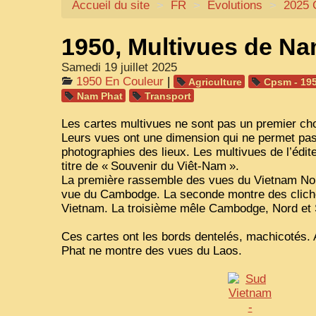
Accueil du site
>
FR
>
Évolutions
>
2025 
1950, Multivues de N
Samedi 19 juillet 2025
1950 En Couleur
|
Agriculture
Cpsm - 19
Nam Phat
Transport
Les cartes multivues ne sont pas un premier cho
Leurs vues ont une dimension qui ne permet pas 
photographies des lieux. Les multivues de l’édit
titre de «
Souvenir du Viêt-Nam
».
La première rassemble des vues du Vietnam Nor
vue du Cambodge. La seconde montre des clich
Vietnam. La troisième mêle Cambodge, Nord et
Ces cartes ont les bords dentelés, machicotés
Phat ne montre des vues du Laos.