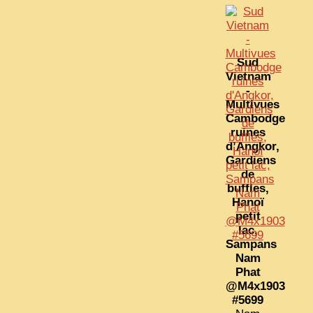
Sud
Vietnam
-
Multivues
Cambodge
ruines
d’Angkor,
Gardiens
de
buffles,
Hanoï
petit
lac,
Sampans
Nam
Phat
@M4x1903
#5699