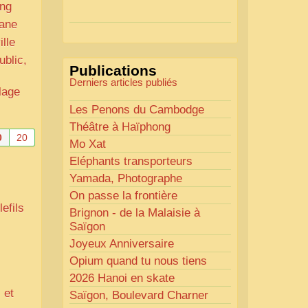
Actions mises en place :
ang
iane
Nous avons déjà ajusté les
lle
couleurs pour améliorer la
lisibilité. Votre avis nous
ublic,
Publications
intéresse
!
Derniers articles publiés
Pour les textes, nous allons les
lage
retravailler afin de les rendre
Les Penons du Cambodge
plus fluides et précis.
Théâtre à Haïphong
0
20
«
Comme tout bon
Mo Xat
collectionneur le sait, la
Eléphants transporteurs
perfection est un idéal… mais
Yamada, Photographe
nous y travaillons
!
»
On passe la frontière
efils
Brignon - de la Malaisie à
Saïgon
Joyeux Anniversaire
Opium quand tu nous tiens
2026 Hanoi en skate
 et
Saïgon, Boulevard Charner