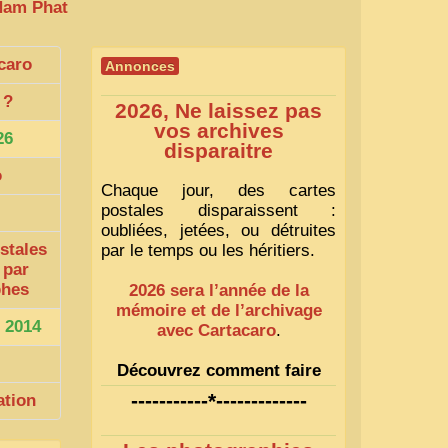
 Nam Phat
caro
Annonces
?
2026, Ne laissez pas
vos archives
26
disparaitre
o
Chaque jour, des cartes
postales disparaissent :
oubliées, jetées, ou détruites
stales
par le temps ou les héritiers.
 par
phes
2026 sera l’année de la
mémoire et de l’archivage
 2014
avec Cartacaro
.
Découvrez comment faire
1
-----------*-------------
ation