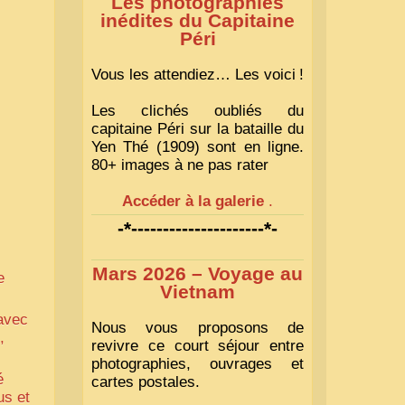
Les photographies
inédites du Capitaine
Péri
Vous les attendiez… Les voici
!
Les clichés oubliés du
capitaine Péri sur la bataille du
Yen Thé (1909) sont en ligne.
80+ images à ne pas rater
Accéder à la galerie
.
-*---------------------*-
Mars 2026 – Voyage au
e
Vietnam
 avec
Nous vous proposons de
,
revivre ce court séjour entre
photographies, ouvrages et
é
cartes postales.
us et