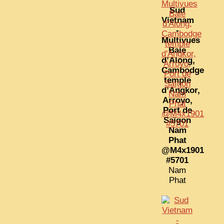
Sud
Vietnam
-
Multivues
Baie
d’Along,
Cambodge
temple
d’Angkor,
Arroyo,
Port de
Saïgon
Nam
Phat
@M4x1901
#5701
Nam
Phat