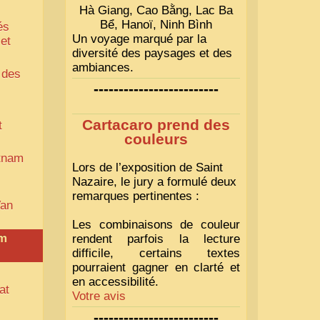
Hà Giang, Cao Bằng, Lac Ba
Bể, Hanoï, Ninh Bình
és
Un voyage marqué par la
 et
diversité des paysages et des
ambiances.
 des
-------------------------
Cartacaro prend des
t
couleurs
etnam
Lors de l’exposition de Saint
Nazaire, le jury a formulé deux
remarques pertinentes :
Van
Les combinaisons de couleur
am
rendent parfois la lecture
difficile, certains textes
pourraient gagner en clarté et
en accessibilité.
at
Votre avis
-------------------------