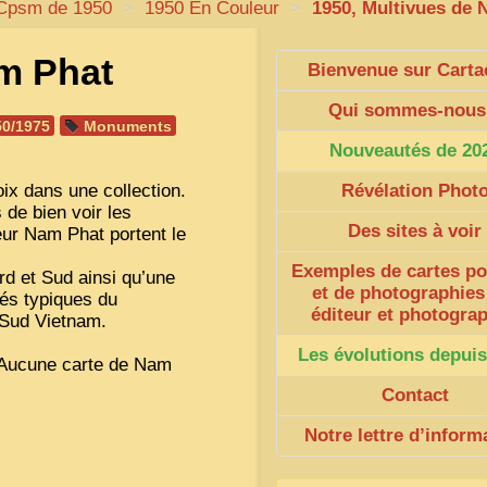
Cpsm de 1950
>
1950 En Couleur
>
1950, Multivues de
am Phat
Bienvenue sur Carta
Qui sommes-nous
50/1975
Monuments
Nouveautés de 20
ix dans une collection.
Révélation Phot
de bien voir les
Des sites à voir
eur Nam Phat portent le
Exemples de cartes po
d et Sud ainsi qu’une
et de photographies
és typiques du
éditeur et photogra
 Sud Vietnam.
Les évolutions depuis
. Aucune carte de Nam
Contact
Notre lettre d’inform