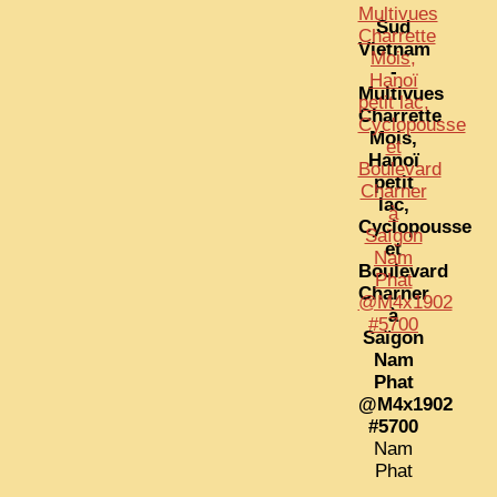
Sud
Vietnam
-
Multivues
Charrette
Mois,
Hanoï
petit
lac,
Cyclopousse
et
Boulevard
Charner
à
Saïgon
Nam
Phat
@M4x1902
#5700
Nam
Phat