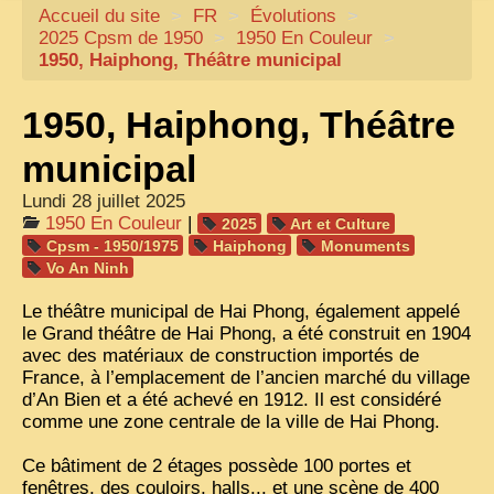
Accueil du site
CARTACARO
>
FR
>
Évolutions
>
2025 Cpsm de 1950
>
1950 En Couleur
>
NOS LIVRES
1950, Haiphong, Théâtre municipal
PHOTOGRAPHES, EDITEURS
1950, Haiphong, Théâtre
ILLUSTRATEURS
municipal
TONKIN
Lundi 28 juillet 2025
FRONTIÈRE
1950 En Couleur
|
2025
Art et Culture
Cpsm - 1950/1975
Haiphong
Monuments
1908, RÉVOLTE
Vo An Ninh
ANNAM CENTRE
Le théâtre municipal de Hai Phong, également appelé
le Grand théâtre de Hai Phong, a été construit en 1904
COCHINCHINE
avec des matériaux de construction importés de
LES
ETHNIES
France, à l’emplacement de l’ancien marché du village
d’An Bien et a été achevé en 1912. Il est considéré
LAOS
comme une zone centrale de la ville de Hai Phong.
CAMBODGE
Ce bâtiment de 2 étages possède 100 portes et
fenêtres, des couloirs, halls... et une scène de 400
REMARQUABLES