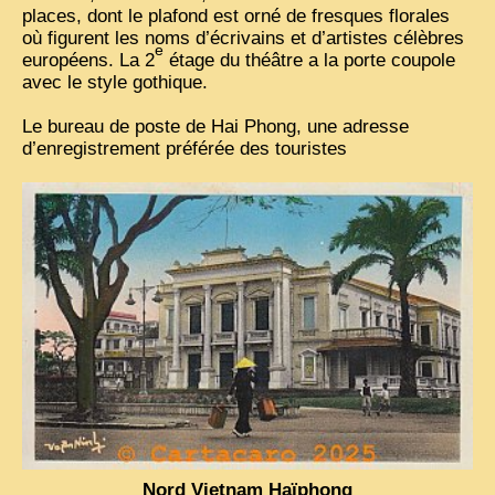
places, dont le plafond est orné de fresques florales
où figurent les noms d’écrivains et d’artistes célèbres
VIETNAM 1950
e
européens. La 2
étage du théâtre a la porte coupole
ALBUMS DE FAMILLE
avec le style gothique.
INDOCHINE HISTORIQUE
Le bureau de poste de Hai Phong, une adresse
d’enregistrement préférée des touristes
ARMÉE, JUSTICE, EDUCATION, RELIGION...
MÉTIERS, FÊTES, TRANSPORTS
TRADITIONS ET MODERNITÉ
INSOLITES
EN DIRECT
ENQUÊTES
L’ ACTU
2025 LAOS 1950 CPSM
2026 PERI, VIÊT-CONG
Nord Vietnam Haïphong
VIETNAM