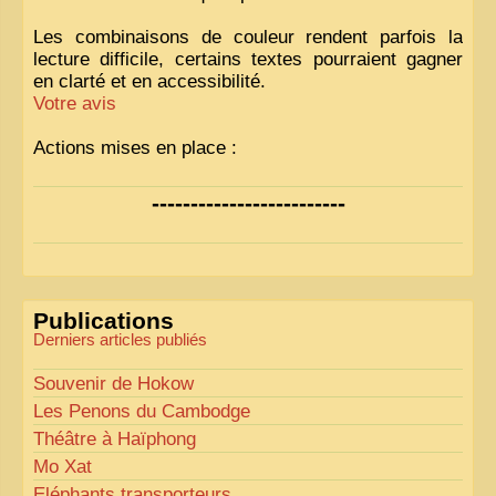
Les combinaisons de couleur rendent parfois la
lecture difficile, certains textes pourraient gagner
en clarté et en accessibilité.
Votre avis
Actions mises en place :
Nous avons déjà ajusté les couleurs pour améliorer
-------------------------
la lisibilité. Votre avis nous intéresse
!
Pour les textes, nous allons les retravailler afin de
les rendre plus fluides et précis.
«
Comme tout bon collectionneur le sait, la
Publications
perfection est un idéal… mais nous y travaillons
!
»
Derniers articles publiés
Souvenir de Hokow
Les Penons du Cambodge
Théâtre à Haïphong
Mo Xat
Eléphants transporteurs