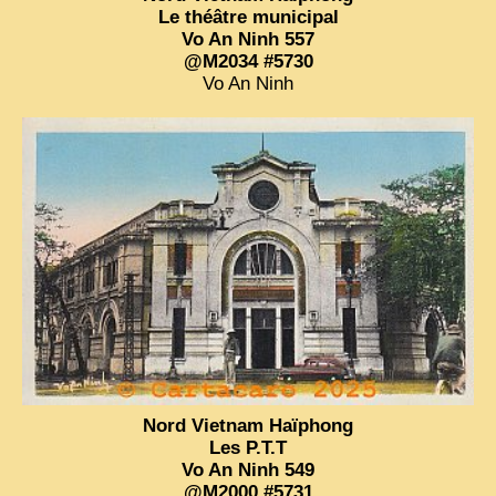
Le théâtre municipal
ZOOM PHOTO
Vo An Ninh 557
@M2034 #5730
DÊ THAM
Vo An Ninh
MUSÉES
ALBUMS FAMILLE
EN
Nord Vietnam Haïphong
Les
P.T.
T
Vo An Ninh 549
@M2000 #5731