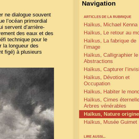
Navigation
r ne dialogue souvent
ARTICLES DE LA RUBRIQUE
ue l’océan primordial
Haïkus, Michael Kenna
i servent d’arrière-
Haïkus, Le retour au mo
uvement des eaux et des
éfi technique pour le
Haïkus, La fabrique de
r la longueur des
l’image
 figé) à plusieurs
Haïkus, Calligraphier le 
Abstractions
Haïkus, Capturer l’invis
Haïkus, Dévotion et
Occupation
Haïkus, Habiter le mon
Haïkus, Cimes éternelle
Arbres vénérables
Haïkus, Nature origine
Haïkus, Musée Guimet
LIRE AUSSI...