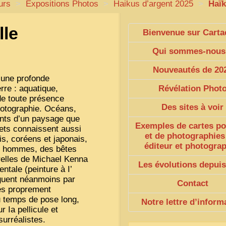
eurs
>
Expositions Photos
>
Haikus d’argent 2025
>
Haïk
lle
Bienvenue sur Carta
Qui sommes-nous
Nouveautés de 20
 une profonde
rre : aquatique,
Révélation Phot
 de toute présence
Des sites à voir
hotographie. Océans,
ents d’un paysage que
Exemples de cartes po
jets connaissent aussi
et de photographies
is, coréens et japonais,
éditeur et photogra
es hommes, des bêtes
relles de Michael Kenna
Les évolutions depuis
ntale (peinture à I’
nguent néanmoins par
Contact
ues proprement
u temps de pose long,
Notre lettre d’inform
 Ia pellicule et
urréalistes.