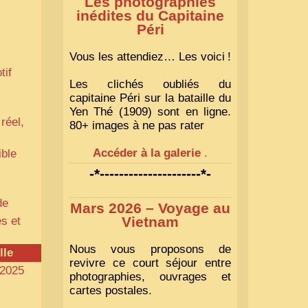
Les photographies
inédites du Capitaine
Péri
Vous les attendiez… Les voici
!
tif
Les clichés oubliés du
capitaine Péri sur la bataille du
Yen Thé (1909) sont en ligne.
réel,
80+ images à ne pas rater
Accéder à la galerie
.
ible
-*---------------------*-
de
Mars 2026 – Voyage au
Vietnam
s et
Nous vous proposons de
lle
revivre ce court séjour entre
 2025
photographies, ouvrages et
cartes postales.