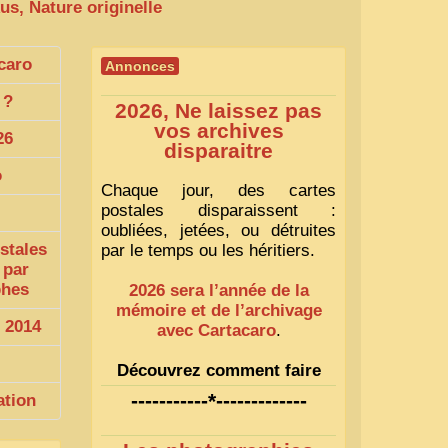
us, Nature originelle
caro
Annonces
?
2026, Ne laissez pas
vos archives
26
disparaitre
o
Chaque jour, des cartes
postales disparaissent :
oubliées, jetées, ou détruites
stales
par le temps ou les héritiers.
 par
phes
2026 sera l’année de la
mémoire et de l’archivage
 2014
avec Cartacaro
.
Découvrez comment faire
1
-----------*-------------
ation