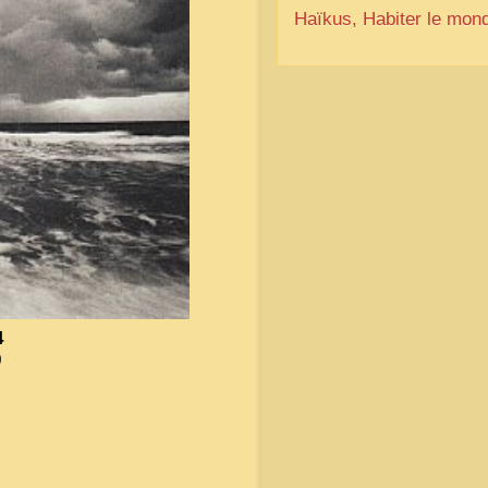
Haïkus, Habiter le mon
4
9