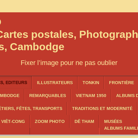
O
artes postales, Photograph
os, Cambodge
Fixer l’image pour ne pas oublier
, EDITEURS
ILLUSTRATEURS
TONKIN
FRONTIÈRE
AMBODGE
REMARQUABLES
VIETNAM 1950
ALBUMS D
TIERS, FÊTES, TRANSPORTS
TRADITIONS ET MODERNITÉ
, VIÊT-CONG
ZOOM PHOTO
DÊ THAM
MUSÉES
ALBUMS FAMIL