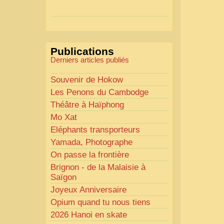
Actions mises en place :
Nous avons déjà ajusté les
couleurs pour améliorer la
lisibilité. Votre avis nous
Publications
intéresse
!
Derniers articles publiés
Pour les textes, nous allons les
retravailler afin de les rendre
Souvenir de Hokow
plus fluides et précis.
Les Penons du Cambodge
«
Comme tout bon
Théâtre à Haïphong
collectionneur le sait, la
Mo Xat
perfection est un idéal… mais
Eléphants transporteurs
nous y travaillons
!
»
Yamada, Photographe
On passe la frontière
Brignon - de la Malaisie à
Saïgon
Joyeux Anniversaire
Opium quand tu nous tiens
2026 Hanoi en skate