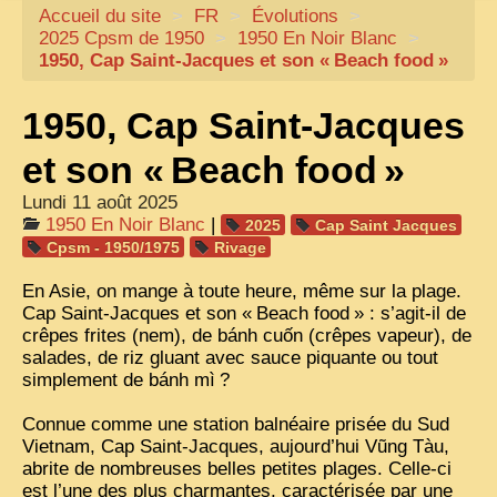
Accueil du site
CARTACARO
>
FR
>
Évolutions
>
2025 Cpsm de 1950
>
1950 En Noir Blanc
>
NOS LIVRES
1950, Cap Saint-Jacques et son «
Beach food
»
PHOTOGRAPHES, EDITEURS
1950, Cap Saint-Jacques
ILLUSTRATEURS
et son «
Beach food
»
TONKIN
Lundi 11 août 2025
FRONTIÈRE
1950 En Noir Blanc
|
2025
Cap Saint Jacques
Cpsm - 1950/1975
Rivage
1908, RÉVOLTE
En Asie, on mange à toute heure, même sur la plage.
ANNAM CENTRE
Cap Saint-Jacques et son «
Beach food
» : s’agit-il de
crêpes frites (nem), de bánh cuốn (crêpes vapeur), de
COCHINCHINE
salades, de riz gluant avec sauce piquante ou tout
LES
ETHNIES
simplement de bánh mì
?
LAOS
Connue comme une station balnéaire prisée du Sud
Vietnam, Cap Saint-Jacques, aujourd’hui Vũng Tàu,
CAMBODGE
abrite de nombreuses belles petites plages. Celle-ci
est l’une des plus charmantes, caractérisée par une
REMARQUABLES