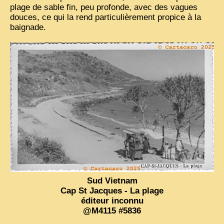
plage de sable fin, peu profonde, avec des vagues
douces, ce qui la rend particulièrement propice à la
VIETNAM 1950
baignade.
ALBUMS DE FAMILLE
INDOCHINE HISTORIQUE
ARMÉE, JUSTICE, EDUCATION, RELIGION...
MÉTIERS, FÊTES, TRANSPORTS
TRADITIONS ET MODERNITÉ
INSOLITES
EN DIRECT
ENQUÊTES
L’ ACTU
Sud Vietnam
Cap St Jacques - La plage
2025 LAOS 1950 CPSM
éditeur inconnu
@M4115 #5836
2026 PERI, VIÊT-CONG
VIETNAM