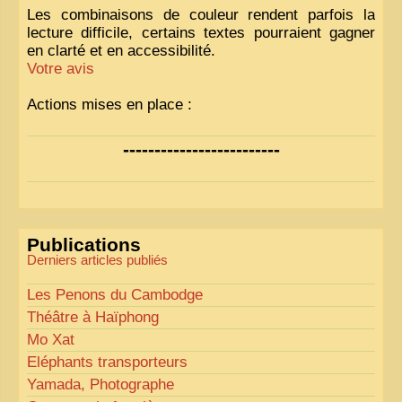
Les combinaisons de couleur rendent parfois la
lecture difficile, certains textes pourraient gagner
en clarté et en accessibilité.
Votre avis
Actions mises en place :
Nous avons déjà ajusté les couleurs pour améliorer
-------------------------
la lisibilité. Votre avis nous intéresse
!
Pour les textes, nous allons les retravailler afin de
les rendre plus fluides et précis.
«
Comme tout bon collectionneur le sait, la
Publications
perfection est un idéal… mais nous y travaillons
!
»
Derniers articles publiés
Les Penons du Cambodge
Théâtre à Haïphong
Mo Xat
Eléphants transporteurs
Yamada, Photographe