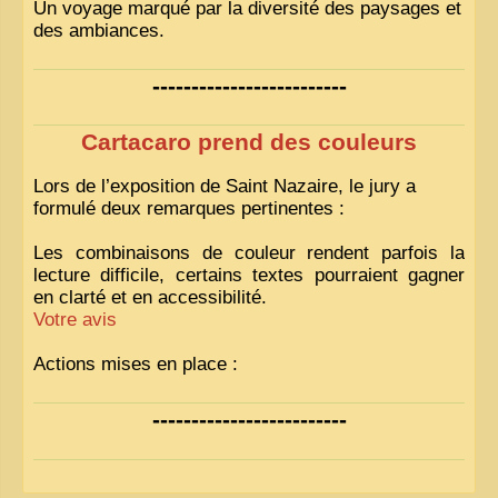
Un voyage marqué par la diversité des paysages et
des ambiances.
-------------------------
Cartacaro prend des couleurs
Lors de l’exposition de Saint Nazaire, le jury a
formulé deux remarques pertinentes :
Les combinaisons de couleur rendent parfois la
lecture difficile, certains textes pourraient gagner
en clarté et en accessibilité.
Votre avis
Actions mises en place :
Nous avons déjà ajusté les couleurs pour améliorer
-------------------------
la lisibilité. Votre avis nous intéresse
!
Pour les textes, nous allons les retravailler afin de
les rendre plus fluides et précis.