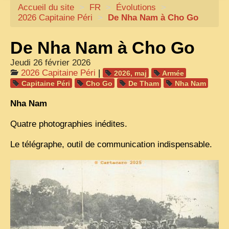
Accueil du site
CARTACARO
>
FR
>
Évolutions
>
2026 Capitaine Péri
>
De Nha Nam à Cho Go
NOS LIVRES
De Nha Nam à Cho Go
PHOTOGRAPHES, EDITEURS
Jeudi 26 février 2026
ILLUSTRATEURS
2026 Capitaine Péri
|
2026, maj
Armée
TONKIN
Capitaine Péri
Cho Go
De Tham
Nha Nam
FRONTIÈRE
Nha Nam
1908, RÉVOLTE
Quatre photographies inédites.
ANNAM CENTRE
Le télégraphe, outil de communication indispensable.
COCHINCHINE
LES
ETHNIES
LAOS
CAMBODGE
REMARQUABLES