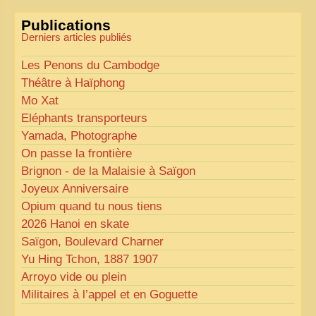
«
Comme tout bon collectionneur le sait, la
Publications
perfection est un idéal… mais nous y travaillons
!
»
Derniers articles publiés
Les Penons du Cambodge
Théâtre à Haïphong
Mo Xat
Eléphants transporteurs
Yamada, Photographe
On passe la frontière
Brignon - de la Malaisie à Saïgon
Joyeux Anniversaire
Opium quand tu nous tiens
2026 Hanoi en skate
Saïgon, Boulevard Charner
Yu Hing Tchon, 1887 1907
Arroyo vide ou plein
Militaires à l’appel et en Goguette