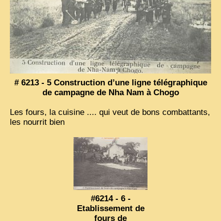
VIETNAM 1950
ALBUMS DE FAMILLE
INDOCHINE HISTORIQUE
ARMÉE, JUSTICE, EDUCATION, RELIGION...
# 6213 - 5 Construction d’une ligne télégraphique
MÉTIERS, FÊTES, TRANSPORTS
de campagne de Nha Nam à Chogo
TRADITIONS ET MODERNITÉ
Les fours, la cuisine .... qui veut de bons combattants,
les nourrit bien
INSOLITES
EN DIRECT
ENQUÊTES
L’ ACTU
2025 LAOS 1950 CPSM
#6214 - 6 -
Etablissement de
2026 PERI, VIÊT-CONG
fours de
VIETNAM