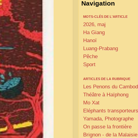
Navigation
MOTS-CLÉS DE L'ARTICLE
2026, maj
Ha Giang
Hanoï
Luang-Prabang
Pêche
Sport
ARTICLES DE LA RUBRIQUE
Les Penons du Cambo
Théâtre à Haïphong
Mo Xat
Eléphants transporteur
Yamada, Photographe
On passe la frontière
Brignon - de la Malaisie