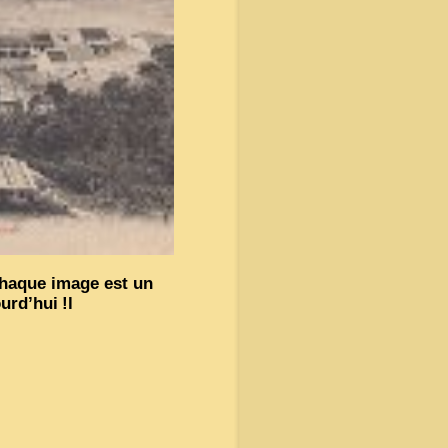
chaque image est un
ourd’hui
!l