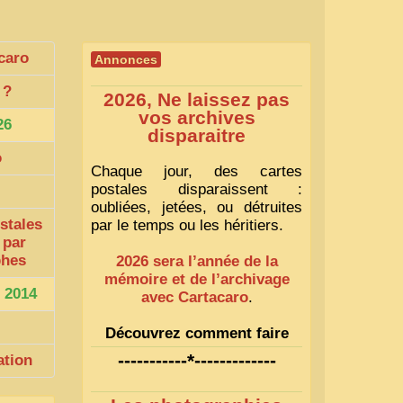
caro
Annonces
?
2026, Ne laissez pas
vos archives
26
disparaitre
o
Chaque jour, des cartes
postales disparaissent :
oubliées, jetées, ou détruites
stales
par le temps ou les héritiers.
 par
phes
2026 sera l’année de la
mémoire et de l’archivage
 2014
avec Cartacaro
.
Découvrez comment faire
1
-----------*-------------
ation