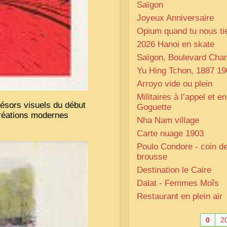
Saïgon
Joyeux Anniversaire
Opium quand tu nous ti
2026 Hanoi en skate
Saïgon, Boulevard Char
Yu Hing Tchon, 1887 19
Arroyo vide ou plein
Militaires à l’appel et en
résors visuels du début
Goguette
créations modernes
Nha Nam village
Carte nuage 1903
Poulo Condore - coin d
brousse
Destination le Caire
Dalat - Femmes Moîs
Restaurant en plein air
0
2