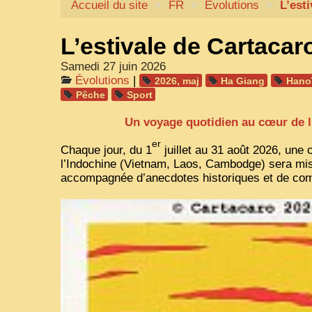
Accueil du site
>
FR
>
Évolutions
>
L’est
L’estivale de Cartacar
Samedi 27 juin 2026
Évolutions
|
2026, maj
Ha Giang
Hano
Pêche
Sport
Un voyage quotidien au cœur de l
er
Chaque jour, du 1
juillet au 31 août 2026, une 
l’Indochine (Vietnam, Laos, Cambodge) sera mis
accompagnée d’anecdotes historiques et de com