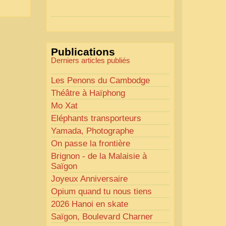
Actions mises en place :
Nous avons déjà ajusté les
couleurs pour améliorer la
lisibilité. Votre avis nous
Publications
intéresse
!
Derniers articles publiés
Pour les textes, nous allons les
retravailler afin de les rendre
Les Penons du Cambodge
plus fluides et précis.
Théâtre à Haïphong
«
Comme tout bon
Mo Xat
collectionneur le sait, la
Eléphants transporteurs
perfection est un idéal… mais
Yamada, Photographe
nous y travaillons
!
»
On passe la frontière
Brignon - de la Malaisie à
Saïgon
Joyeux Anniversaire
Opium quand tu nous tiens
2026 Hanoi en skate
Saïgon, Boulevard Charner