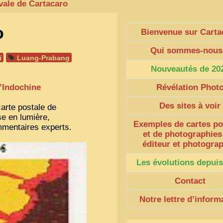
ivale de Cartacaro
o
Bienvenue sur Carta
Qui sommes-nous
ï
Luang-Prabang
Nouveautés de 20
’Indochine
Révélation Phot
Des sites à voir
carte postale de
e en lumière,
Exemples de cartes po
mentaires experts.
et de photographies
éditeur et photogra
Les évolutions depuis
Contact
Notre lettre d’inform