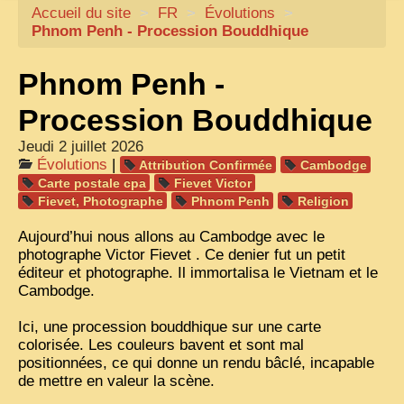
Accueil du site
CARTACARO
>
FR
>
Évolutions
>
Phnom Penh - Procession Bouddhique
NOS LIVRES
Phnom Penh -
PHOTOGRAPHES, EDITEURS
ILLUSTRATEURS
Procession Bouddhique
TONKIN
Jeudi 2 juillet 2026
Évolutions
|
Attribution Confirmée
Cambodge
FRONTIÈRE
Carte postale cpa
Fievet Victor
Fievet, Photographe
Phnom Penh
Religion
1908, RÉVOLTE
Aujourd’hui nous allons au Cambodge avec le
ANNAM CENTRE
photographe Victor Fievet . Ce denier fut un petit
éditeur et photographe. Il immortalisa le Vietnam et le
COCHINCHINE
Cambodge.
LES
ETHNIES
Ici, une procession bouddhique sur une carte
LAOS
colorisée. Les couleurs bavent et sont mal
positionnées, ce qui donne un rendu bâclé, incapable
CAMBODGE
de mettre en valeur la scène.
REMARQUABLES