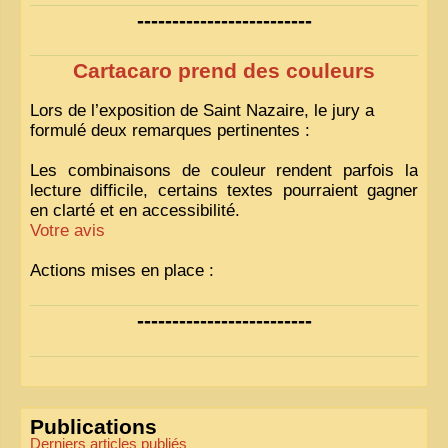
-------------------------
Cartacaro prend des couleurs
Lors de l’exposition de Saint Nazaire, le jury a
formulé deux remarques pertinentes :
Les combinaisons de couleur rendent parfois la
lecture difficile, certains textes pourraient gagner
en clarté et en accessibilité.
Votre avis
Actions mises en place :
Nous avons déjà ajusté les couleurs pour améliorer
-------------------------
la lisibilité. Votre avis nous intéresse
!
Pour les textes, nous allons les retravailler afin de
les rendre plus fluides et précis.
«
Comme tout bon collectionneur le sait, la
Publications
perfection est un idéal… mais nous y travaillons
!
»
Derniers articles publiés