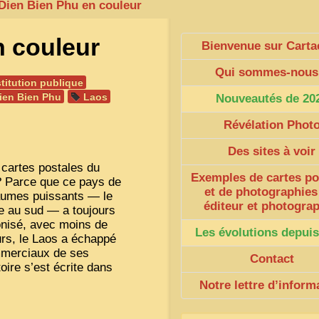
Dien Bien Phu en couleur
n couleur
Bienvenue sur Carta
Qui sommes-nous
stitution publique
ien Bien Phu
Laos
Nouveautés de 20
Révélation Phot
Des sites à voir
cartes postales du
Exemples de cartes po
? Parce que ce pays de
et de photographies
yaumes puissants — le
éditeur et photogra
ge au sud — a toujours
lonisé, avec moins de
Les évolutions depuis
urs, le Laos a échappé
mmerciaux de ses
Contact
stoire s’est écrite dans
Notre lettre d’inform