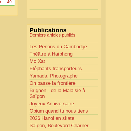
Actions mises en place :
0
40
Nous avons déjà ajusté les
couleurs pour améliorer la
lisibilité. Votre avis nous
Publications
intéresse
!
Derniers articles publiés
Pour les textes, nous allons les
retravailler afin de les rendre
Les Penons du Cambodge
plus fluides et précis.
Théâtre à Haïphong
«
Comme tout bon
Mo Xat
collectionneur le sait, la
Eléphants transporteurs
perfection est un idéal… mais
Yamada, Photographe
nous y travaillons
!
»
On passe la frontière
Brignon - de la Malaisie à
Saïgon
Joyeux Anniversaire
Opium quand tu nous tiens
2026 Hanoi en skate
Saïgon, Boulevard Charner