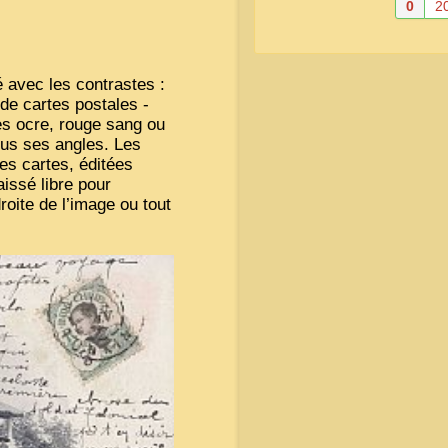
0
2
é avec les contrastes :
de cartes postales -
tes ocre, rouge sang ou
ous ses angles. Les
ces cartes, éditées
aissé libre pour
droite de l’image ou tout