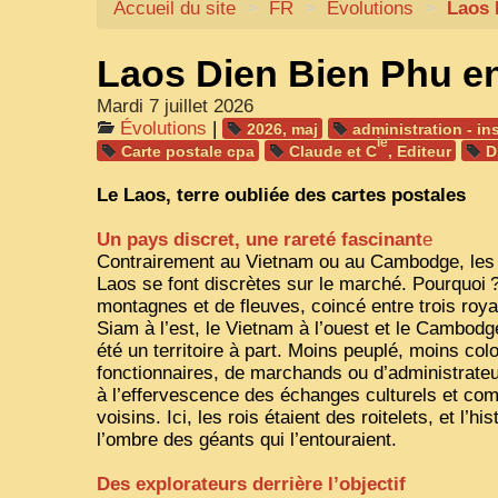
Accueil du site
>
FR
>
Évolutions
>
Laos 
Laos Dien Bien Phu e
Mardi 7 juillet 2026
Évolutions
|
2026, maj
administration - in
ie
Carte postale cpa
Claude et C
, Editeur
D
Le Laos, terre oubliée des cartes postales
Un pays discret, une rareté fascinant
e
Contrairement au Vietnam ou au Cambodge, les 
Laos se font discrètes sur le marché. Pourquoi
montagnes et de fleuves, coincé entre trois ro
Siam à l’est, le Vietnam à l’ouest et le Cambod
été un territoire à part. Moins peuplé, moins co
fonctionnaires, de marchands ou d’administrate
à l’effervescence des échanges culturels et co
voisins. Ici, les rois étaient des roitelets, et l’hi
l’ombre des géants qui l’entouraient.
Des explorateurs derrière l’objectif