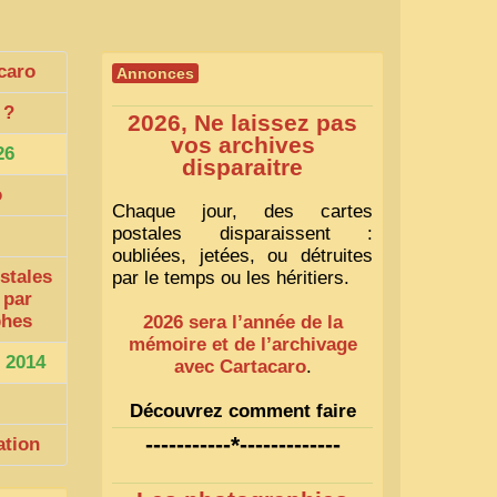
caro
Annonces
?
2026, Ne laissez pas
vos archives
26
disparaitre
o
Chaque jour, des cartes
postales disparaissent :
oubliées, jetées, ou détruites
stales
par le temps ou les héritiers.
 par
phes
2026 sera l’année de la
mémoire et de l’archivage
 2014
avec Cartacaro
.
Découvrez comment faire
1
-----------*-------------
ation