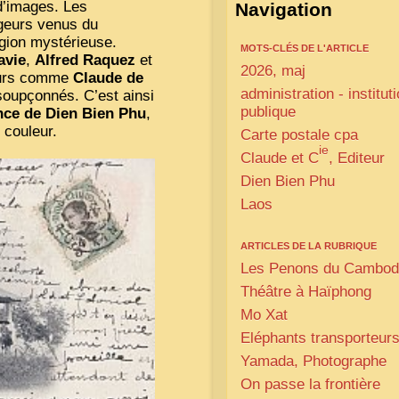
 d’images. Les
Navigation
ageurs venus du
gion mystérieuse.
MOTS-CLÉS DE L'ARTICLE
avie
,
Alfred Raquez
et
2026, maj
teurs comme
Claude de
administration - institut
nsoupçonnés. C’est ainsi
publique
nce de Dien Bien Phu
,
 couleur.
Carte postale cpa
ie
Claude et C
, Editeur
Dien Bien Phu
Laos
ARTICLES DE LA RUBRIQUE
Les Penons du Cambo
Théâtre à Haïphong
Mo Xat
Eléphants transporteur
Yamada, Photographe
On passe la frontière