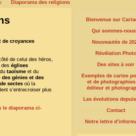
s
>
Diaporama des religions
ns
Bienvenue sur Carta
Qui sommes-nous
t de croyances
Nouveautés de 20
.
Révélation Phot
côté de celui des héros,
Des sites à voir
e des
églises
 du
taoïsme
et du
Exemples de cartes po
e
des génies et des
et de photographies
 de sectes
où la
éditeur et photogra
lent s’entrecroiser plus
Les évolutions depuis
s le diaporama ci-
Contact
Notre lettre d’inform