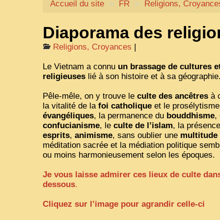
Accueil du site
>
FR
>
Religions, Croyance
Diaporama des religio
Religions, Croyances
|
Le Vietnam a connu
un brassage de cultures e
religieuses
lié à son histoire et à sa géographie
Pêle-mêle, on y trouve le
culte des ancêtres
à 
la vitalité de la
foi catholique
et le prosélytism
évangéliques
, la permanence du
bouddhisme
,
confucianisme
, le
culte de l’islam
, la présenc
esprits
,
animisme
, sans oublier une
multitude
méditation sacrée et la médiation politique semb
ou moins harmonieusement selon les époques.
Je vous laisse admirer ces lieux de culte dan
dessous
.
Cliquez sur l’image pour agrandir celle-ci