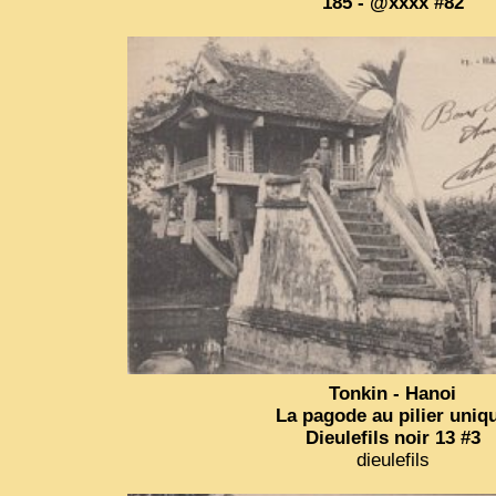
185 - @xxxx #82
Tonkin - Hanoi
La pagode au pilier uniq
Dieulefils noir 13 #3
dieulefils