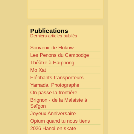
Actions mises en place :
Nous avons déjà ajusté les
couleurs pour améliorer la
lisibilité. Votre avis nous
Publications
intéresse
!
Derniers articles publiés
Pour les textes, nous allons les
retravailler afin de les rendre
Souvenir de Hokow
plus fluides et précis.
Les Penons du Cambodge
«
Comme tout bon
Théâtre à Haïphong
collectionneur le sait, la
Mo Xat
perfection est un idéal… mais
Eléphants transporteurs
nous y travaillons
!
»
Yamada, Photographe
On passe la frontière
Brignon - de la Malaisie à
Saïgon
Joyeux Anniversaire
Opium quand tu nous tiens
2026 Hanoi en skate