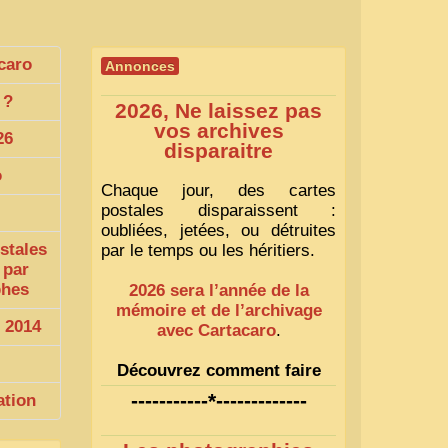
caro
Annonces
?
2026, Ne laissez pas
vos archives
26
disparaitre
o
Chaque jour, des cartes
postales disparaissent :
oubliées, jetées, ou détruites
stales
par le temps ou les héritiers.
 par
phes
2026 sera l’année de la
mémoire et de l’archivage
 2014
avec Cartacaro
.
Découvrez comment faire
1
-----------*-------------
ation