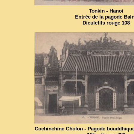
Tonkin - Hanoi
Entrée de la pagode Bal
Dieulefils rouge 108
Cochinchine Cholon - Pagode bouddhique