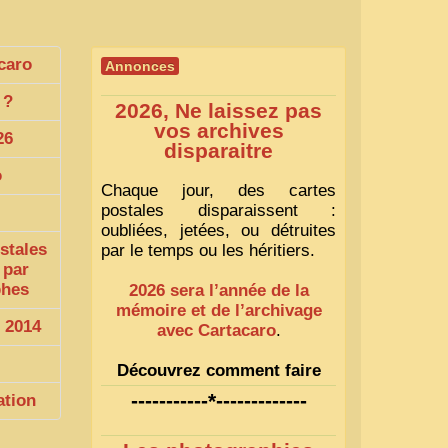
caro
Annonces
?
2026, Ne laissez pas
vos archives
26
disparaitre
o
Chaque jour, des cartes
postales disparaissent :
oubliées, jetées, ou détruites
stales
par le temps ou les héritiers.
 par
phes
2026 sera l’année de la
mémoire et de l’archivage
 2014
avec Cartacaro
.
Découvrez comment faire
1
-----------*-------------
ation