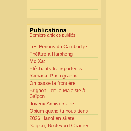
Actions mises en place :
Nous avons déjà ajusté les
couleurs pour améliorer la
lisibilité. Votre avis nous
Publications
intéresse
!
Derniers articles publiés
Pour les textes, nous allons les
retravailler afin de les rendre
Les Penons du Cambodge
plus fluides et précis.
Théâtre à Haïphong
«
Comme tout bon
Mo Xat
collectionneur le sait, la
Eléphants transporteurs
perfection est un idéal… mais
Yamada, Photographe
nous y travaillons
!
»
On passe la frontière
Brignon - de la Malaisie à
Saïgon
Joyeux Anniversaire
Opium quand tu nous tiens
2026 Hanoi en skate
Saïgon, Boulevard Charner