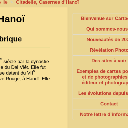
ille
>
Citadelle, Casernes d’Hanoï
’Hanoï
Bienvenue sur Carta
Qui sommes-nous
ubrique
Nouveautés de 20
Révélation Phot
e
Des sites à voir
siècle par la dynastie
 du Dai Viêt. Elle fut
e
Exemples de cartes po
ise datant du
VII
et de photographies
uve Rouge, à Hanoï. Elle
éditeur et photogra
Les évolutions depuis
Contact
Notre lettre d’inform