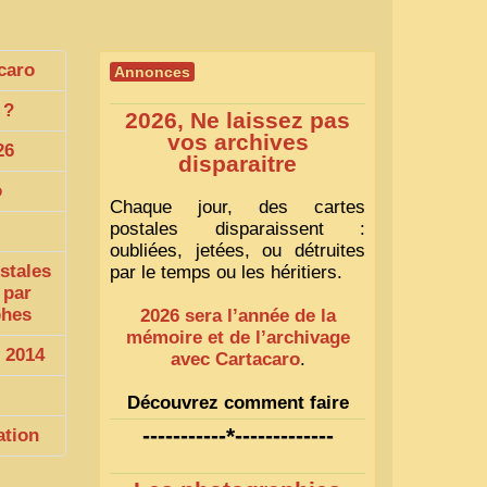
caro
Annonces
?
2026, Ne laissez pas
vos archives
26
disparaitre
o
Chaque jour, des cartes
postales disparaissent :
oubliées, jetées, ou détruites
stales
par le temps ou les héritiers.
 par
phes
2026 sera l’année de la
mémoire et de l’archivage
 2014
avec Cartacaro
.
Découvrez comment faire
1
-----------*-------------
ation