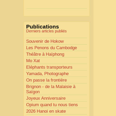
Actions mises en place :
Nous avons déjà ajusté les
couleurs pour améliorer la
lisibilité. Votre avis nous
Publications
intéresse
!
Derniers articles publiés
Pour les textes, nous allons les
retravailler afin de les rendre
Souvenir de Hokow
plus fluides et précis.
Les Penons du Cambodge
«
Comme tout bon
Théâtre à Haïphong
collectionneur le sait, la
Mo Xat
perfection est un idéal… mais
Eléphants transporteurs
nous y travaillons
!
»
Yamada, Photographe
On passe la frontière
Brignon - de la Malaisie à
Saïgon
Joyeux Anniversaire
Opium quand tu nous tiens
2026 Hanoi en skate