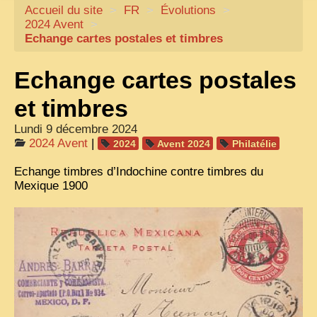
Accueil du site
CARTACARO
>
FR
>
Évolutions
>
2024 Avent
>
NOS LIVRES
Echange cartes postales et timbres
PHOTOGRAPHES, EDITEURS
Echange cartes postales
ILLUSTRATEURS
et timbres
TONKIN
Lundi 9 décembre 2024
FRONTIÈRE
2024 Avent
|
2024
Avent 2024
Philatélie
1908, RÉVOLTE
Echange timbres d’Indochine contre timbres du
Mexique 1900
ANNAM CENTRE
COCHINCHINE
LES
ETHNIES
LAOS
CAMBODGE
REMARQUABLES