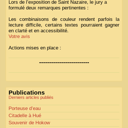
Lors de l’exposition de Saint Nazaire, le jury a
formulé deux remarques pertinentes :
Les combinaisons de couleur rendent parfois la
lecture difficile, certains textes pourraient gagner
en clarté et en accessibilité.
Votre avis
Actions mises en place :
Nous avons déjà ajusté les couleurs pour améliorer
-------------------------
la lisibilité. Votre avis nous intéresse
!
Pour les textes, nous allons les retravailler afin de
les rendre plus fluides et précis.
«
Comme tout bon collectionneur le sait, la
Publications
perfection est un idéal… mais nous y travaillons
!
»
Derniers articles publiés
Porteuse d’eau
Citadelle à Hué
Souvenir de Hokow