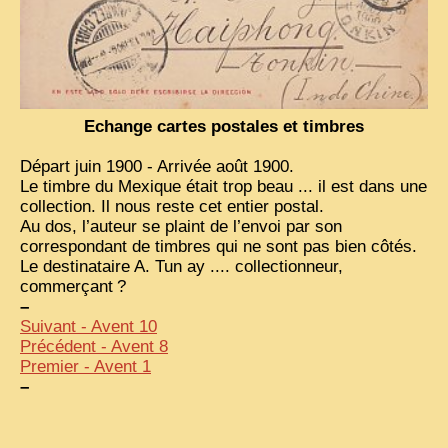
VIETNAM 1950
ALBUMS DE FAMILLE
INDOCHINE HISTORIQUE
Echange cartes postales et timbres
ARMÉE, JUSTICE, EDUCATION, RELIGION...
Départ juin 1900 - Arrivée août 1900.
MÉTIERS, FÊTES, TRANSPORTS
Le timbre du Mexique était trop beau ... il est dans une
collection. Il nous reste cet entier postal.
TRADITIONS ET MODERNITÉ
Au dos, l’auteur se plaint de l’envoi par son
correspondant de timbres qui ne sont pas bien côtés.
INSOLITES
Le destinataire A. Tun ay .... collectionneur,
commerçant
?
EN DIRECT
–
ENQUÊTES
Suivant - Avent 10
Précédent - Avent 8
L’ ACTU
Premier - Avent 1
–
2025 LAOS 1950 CPSM
2026 PERI, VIÊT-CONG
VIETNAM