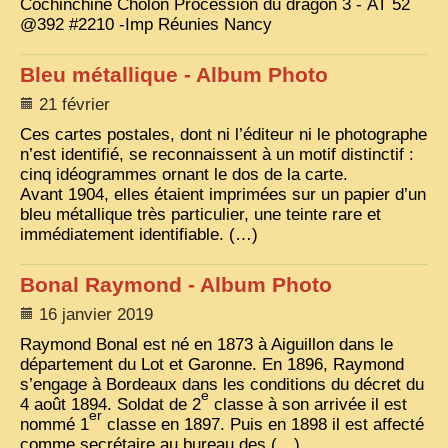
Cochinchine Cholon Procession du dragon 3 -
AT
52
@392 #2210 -Imp Réunies Nancy
VIETNAM 1950
ALBUMS DE FAMILLE
Bleu métallique - Album Photo
21 février
INDOCHINE HISTORIQUE
Ces cartes postales, dont ni l’éditeur ni le photographe
ARMÉE, JUSTICE, EDUCATION, RELIGION...
n’est identifié, se reconnaissent à un motif distinctif :
cinq idéogrammes ornant le dos de la carte.
MÉTIERS, FÊTES, TRANSPORTS
Avant 1904, elles étaient imprimées sur un papier d’un
bleu métallique très particulier, une teinte rare et
TRADITIONS ET MODERNITÉ
immédiatement identifiable. (…)
INSOLITES
Bonal Raymond - Album Photo
EN DIRECT
16 janvier 2019
ENQUÊTES
Raymond Bonal est né en 1873 à Aiguillon dans le
L’ ACTU
département du Lot et Garonne. En 1896, Raymond
s’engage à Bordeaux dans les conditions du décret du
2025 LAOS 1950 CPSM
e
4 août 1894. Soldat de 2
classe à son arrivée il est
er
nommé 1
classe en 1897. Puis en 1898 il est affecté
2026 PERI, VIÊT-CONG
comme secrétaire au bureau des (…)
VIETNAM