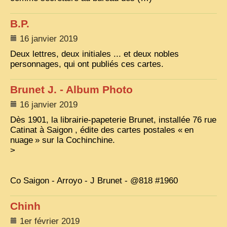
ZOOM PHOTO
B.P.
DÊ THAM
16 janvier 2019
Deux lettres, deux initiales ... et deux nobles
MUSÉES
ALBUMS FAMILLE
personnages, qui ont publiés ces cartes.
EN
Brunet J. - Album Photo
16 janvier 2019
Dès 1901, la librairie-papeterie Brunet, installée 76 rue
Catinat à Saigon , édite des cartes postales «
en
nuage
» sur la Cochinchine.
>
Co Saigon - Arroyo - J Brunet - @818 #1960
Chinh
1er février 2019