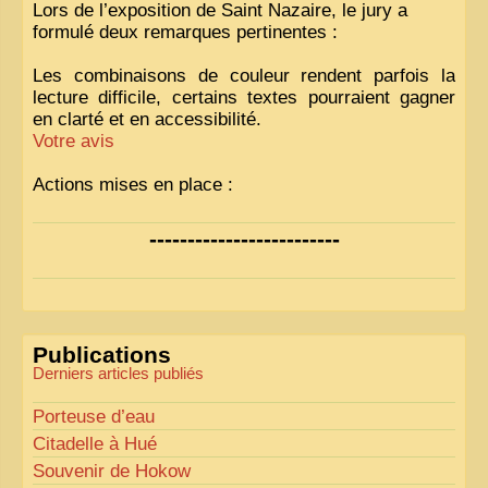
Lors de l’exposition de Saint Nazaire, le jury a
formulé deux remarques pertinentes :
Les combinaisons de couleur rendent parfois la
lecture difficile, certains textes pourraient gagner
en clarté et en accessibilité.
Votre avis
Actions mises en place :
Nous avons déjà ajusté les couleurs pour améliorer
-------------------------
la lisibilité. Votre avis nous intéresse
!
Pour les textes, nous allons les retravailler afin de
les rendre plus fluides et précis.
«
Comme tout bon collectionneur le sait, la
Publications
perfection est un idéal… mais nous y travaillons
!
»
Derniers articles publiés
Porteuse d’eau
Citadelle à Hué
Souvenir de Hokow