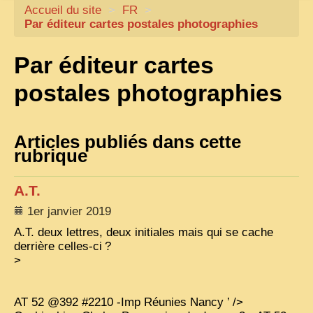
Accueil du site
CARTACARO
>
FR
>
Par éditeur cartes postales photographies
NOS LIVRES
Par éditeur cartes
PHOTOGRAPHES, EDITEURS
ILLUSTRATEURS
postales photographies
TONKIN
FRONTIÈRE
Articles publiés dans cette
rubrique
1908, RÉVOLTE
ANNAM CENTRE
A.T.
1er janvier 2019
COCHINCHINE
A.T.
deux lettres, deux initiales mais qui se cache
LES
ETHNIES
derrière celles-ci
?
>
LAOS
CAMBODGE
AT
52 @392 #2210 -Imp Réunies Nancy ’ />
REMARQUABLES