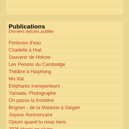
Pour les textes, nous allons les retravailler afin de
les rendre plus fluides et précis.
«
Comme tout bon collectionneur le sait, la
Publications
perfection est un idéal… mais nous y travaillons
!
»
Derniers articles publiés
Porteuse d’eau
Citadelle à Hué
Souvenir de Hokow
Les Penons du Cambodge
Théâtre à Haïphong
Mo Xat
Eléphants transporteurs
Yamada, Photographe
On passe la frontière
Brignon - de la Malaisie à Saïgon
Joyeux Anniversaire
Opium quand tu nous tiens