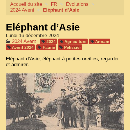
Accueil du site
CARTACARO
>
FR
>
Évolutions
>
2024 Avent
>
Eléphant d’Asie
NOS LIVRES
Eléphant d’Asie
PHOTOGRAPHES, EDITEURS
Lundi 16 décembre 2024
ILLUSTRATEURS
2024 Avent
|
2024
Agriculture
Annam
TONKIN
Avent 2024
Faune
Pélissier
FRONTIÈRE
Eléphant d’Asie, éléphant à petites oreilles, regarder
et admirer.
1908, RÉVOLTE
ANNAM CENTRE
COCHINCHINE
LES
ETHNIES
LAOS
CAMBODGE
REMARQUABLES