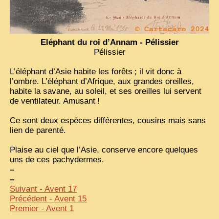
VIETNAM 1950
ALBUMS DE FAMILLE
Eléphant du roi d’Annam - Pélissier
INDOCHINE HISTORIQUE
Pélissier
ARMÉE, JUSTICE, EDUCATION, RELIGION...
L’éléphant d’Asie habite les forêts
; il vit donc à
l’ombre. L’éléphant d’Afrique, aux grandes oreilles,
MÉTIERS, FÊTES, TRANSPORTS
habite la savane, au soleil, et ses oreilles lui servent
de ventilateur. Amusant
!
TRADITIONS ET MODERNITÉ
Ce sont deux espèces différentes, cousins mais sans
INSOLITES
lien de parenté.
EN DIRECT
Plaise au ciel que l’Asie, conserve encore quelques
ENQUÊTES
uns de ces pachydermes.
–
L’ ACTU
–
Suivant - Avent 17
2025 LAOS 1950 CPSM
Précédent - Avent 15
Premier - Avent 1
2026 PERI, VIÊT-CONG
VIETNAM