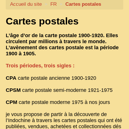
Accueil du site
CARTACARO
>
FR
>
Cartes postales
NOS LIVRES
Cartes postales
PHOTOGRAPHES, EDITEURS
L’âge d’or de la carte postale 1900-1920. Elles
ILLUSTRATEURS
circulent par millions à travers le monde.
TONKIN
L’avènement des cartes postale est la période
1900 à 1905.
FRONTIÈRE
Trois périodes, trois sigles :
1908, RÉVOLTE
ANNAM CENTRE
CPA
carte postale ancienne 1900-1920
COCHINCHINE
CPSM
carte postale semi-moderne 1921-1975
LES
ETHNIES
CPM
carte postale moderne 1975 à nos jours
LAOS
je vous propose de partir à la découverte de
CAMBODGE
l’Indochine à travers les cartes postales qui ont été
publiées, vendues, achetées et collectionnées dés
REMARQUABLES