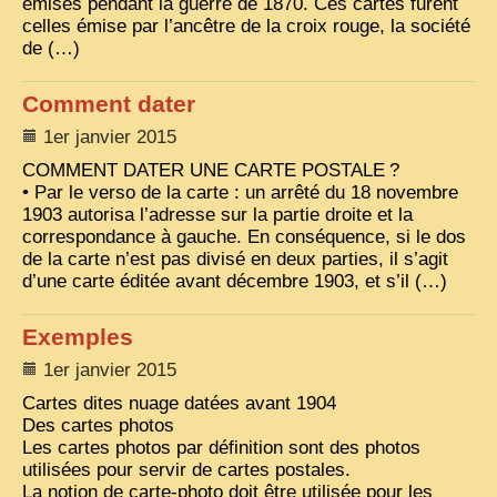
émises pendant la guerre de 1870. Ces cartes furent
celles émise par l’ancêtre de la croix rouge, la société
ZOOM PHOTO
de (…)
DÊ THAM
Comment dater
MUSÉES
ALBUMS FAMILLE
1er janvier 2015
COMMENT
DATER
UNE
CARTE
POSTALE
?
EN
• Par le verso de la carte : un arrêté du 18 novembre
1903 autorisa l’adresse sur la partie droite et la
correspondance à gauche. En conséquence, si le dos
de la carte n’est pas divisé en deux parties, il s’agit
d’une carte éditée avant décembre 1903, et s’il (…)
Exemples
1er janvier 2015
Cartes dites nuage datées avant 1904
Des cartes photos
Les cartes photos par définition sont des photos
utilisées pour servir de cartes postales.
La notion de carte-photo doit être utilisée pour les