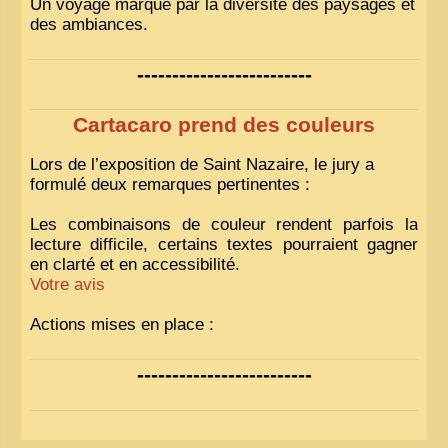
Un voyage marqué par la diversité des paysages et
des ambiances.
-------------------------
Cartacaro prend des couleurs
Lors de l’exposition de Saint Nazaire, le jury a
formulé deux remarques pertinentes :
Les combinaisons de couleur rendent parfois la
lecture difficile, certains textes pourraient gagner
en clarté et en accessibilité.
Votre avis
Actions mises en place :
Nous avons déjà ajusté les couleurs pour améliorer
-------------------------
la lisibilité. Votre avis nous intéresse
!
Pour les textes, nous allons les retravailler afin de
les rendre plus fluides et précis.