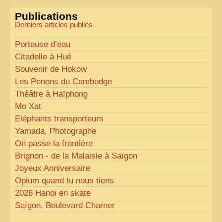
«
Comme tout bon collectionneur le sait, la
Publications
perfection est un idéal… mais nous y travaillons
!
»
Derniers articles publiés
Porteuse d’eau
Citadelle à Hué
Souvenir de Hokow
Les Penons du Cambodge
Théâtre à Haïphong
Mo Xat
Eléphants transporteurs
Yamada, Photographe
On passe la frontière
Brignon - de la Malaisie à Saïgon
Joyeux Anniversaire
Opium quand tu nous tiens
2026 Hanoi en skate
Saïgon, Boulevard Charner