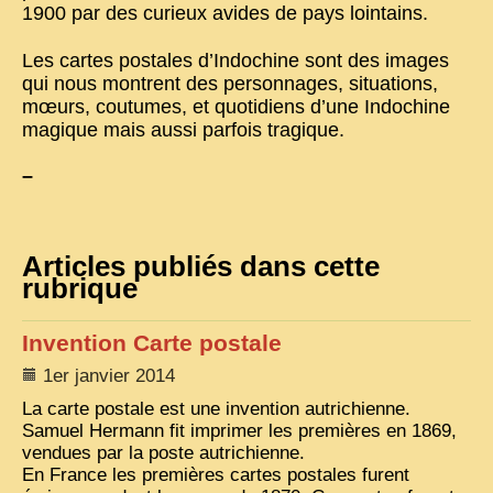
1900 par des curieux avides de pays lointains.
VIETNAM 1950
Les cartes postales d’Indochine sont des images
ALBUMS DE FAMILLE
qui nous montrent des personnages, situations,
mœurs, coutumes, et quotidiens d’une Indochine
INDOCHINE HISTORIQUE
magique mais aussi parfois tragique.
ARMÉE, JUSTICE, EDUCATION, RELIGION...
–
MÉTIERS, FÊTES, TRANSPORTS
TRADITIONS ET MODERNITÉ
Articles publiés dans cette
INSOLITES
rubrique
EN DIRECT
Invention Carte postale
ENQUÊTES
1er janvier 2014
L’ ACTU
La carte postale est une invention autrichienne.
Samuel Hermann fit imprimer les premières en 1869,
2025 LAOS 1950 CPSM
vendues par la poste autrichienne.
2026 PERI, VIÊT-CONG
En France les premières cartes postales furent
VIETNAM