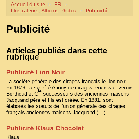
Accueil du site
CARTACARO
>
FR
>
Illustrateurs, Albums Photos
>
Publicité
NOS LIVRES
Publicité
PHOTOGRAPHES, EDITEURS
ILLUSTRATEURS
Articles publiés dans cette
TONKIN
rubrique
FRONTIÈRE
Publicité Lion Noir
1908, RÉVOLTE
La société générale des cirages français le lion noir
ANNAM CENTRE
En 1879, la société Anonyme cirages, encres et vernis
ie
Berthoud et C
COCHINCHINE
successeurs des anciennes maisons
Jacquand père et fils est créée. En 1881, sont
LES
ETHNIES
élaborés les statuts de l’union générale des cirages
français anciennes maisons Jacquand (…)
LAOS
Publicité Klaus Chocolat
CAMBODGE
Klaus
REMARQUABLES