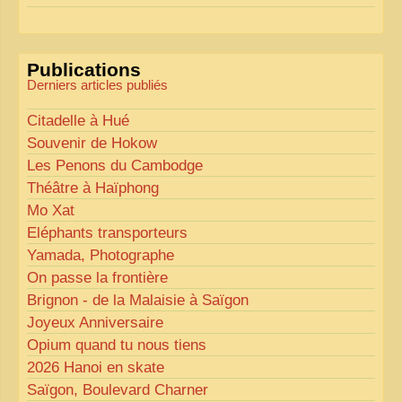
Pour les textes, nous allons les retravailler afin de
les rendre plus fluides et précis.
«
Comme tout bon collectionneur le sait, la
Publications
perfection est un idéal… mais nous y travaillons
!
»
Derniers articles publiés
Citadelle à Hué
Souvenir de Hokow
Les Penons du Cambodge
Théâtre à Haïphong
Mo Xat
Eléphants transporteurs
Yamada, Photographe
On passe la frontière
Brignon - de la Malaisie à Saïgon
Joyeux Anniversaire
Opium quand tu nous tiens
2026 Hanoi en skate
Saïgon, Boulevard Charner