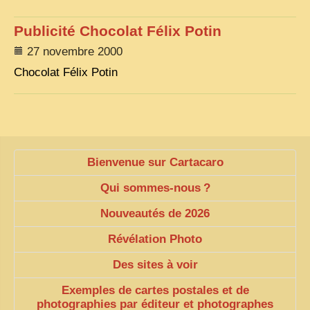
VIETNAM 1950
Publicité Chocolat Félix Potin
ALBUMS DE FAMILLE
27 novembre 2000
Chocolat Félix Potin
INDOCHINE HISTORIQUE
ARMÉE, JUSTICE, EDUCATION, RELIGION...
MÉTIERS, FÊTES, TRANSPORTS
TRADITIONS ET MODERNITÉ
Bienvenue sur Cartacaro
INSOLITES
Qui sommes-nous
?
EN DIRECT
Nouveautés de 2026
ENQUÊTES
Révélation Photo
L’ ACTU
Des sites à voir
2025 LAOS 1950 CPSM
Exemples de cartes postales et de
2026 PERI, VIÊT-CONG
photographies par éditeur et photographes
VIETNAM