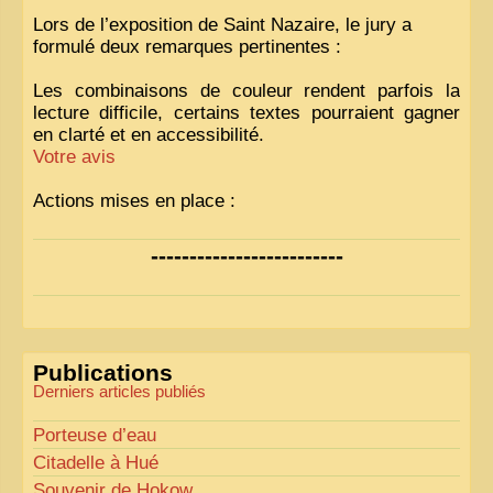
Lors de l’exposition de Saint Nazaire, le jury a
formulé deux remarques pertinentes :
Les combinaisons de couleur rendent parfois la
lecture difficile, certains textes pourraient gagner
en clarté et en accessibilité.
Votre avis
Actions mises en place :
Nous avons déjà ajusté les couleurs pour améliorer
-------------------------
la lisibilité. Votre avis nous intéresse
!
Pour les textes, nous allons les retravailler afin de
les rendre plus fluides et précis.
«
Comme tout bon collectionneur le sait, la
Publications
perfection est un idéal… mais nous y travaillons
!
»
Derniers articles publiés
Porteuse d’eau
Citadelle à Hué
Souvenir de Hokow