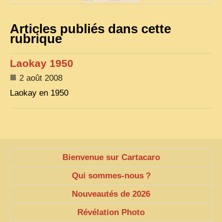
VIETNAM 1950
Articles publiés dans cette
ALBUMS DE FAMILLE
rubrique
INDOCHINE HISTORIQUE
Laokay 1950
ARMÉE, JUSTICE, EDUCATION, RELIGION...
2 août 2008
MÉTIERS, FÊTES, TRANSPORTS
Laokay en 1950
TRADITIONS ET MODERNITÉ
INSOLITES
EN DIRECT
Bienvenue sur Cartacaro
ENQUÊTES
Qui sommes-nous
?
L’ ACTU
Nouveautés de 2026
2025 LAOS 1950 CPSM
Révélation Photo
2026 PERI, VIÊT-CONG
VIETNAM