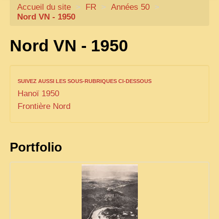
Accueil du site
CARTACARO
>
FR
>
Années 50
>
Nord
VN
- 1950
NOS LIVRES
Nord
VN
- 1950
PHOTOGRAPHES, EDITEURS
ILLUSTRATEURS
TONKIN
SUIVEZ AUSSI LES SOUS-RUBRIQUES CI-DESSOUS
Hanoï 1950
FRONTIÈRE
Frontière Nord
1908, RÉVOLTE
ANNAM CENTRE
Portfolio
COCHINCHINE
LES
ETHNIES
LAOS
CAMBODGE
REMARQUABLES