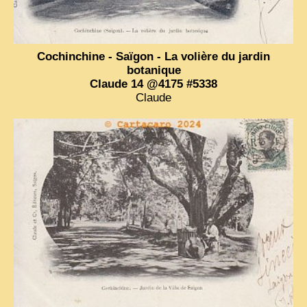
ZOOM PHOTO
DÊ THAM
Cochinchine - Saïgon - La volière du jardin
botanique
MUSÉES
Claude 14 @4175 #5338
ALBUMS FAMILLE
Claude
EN