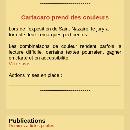
-------------------------
Cartacaro prend des couleurs
Lors de l’exposition de Saint Nazaire, le jury a
formulé deux remarques pertinentes :
Les combinaisons de couleur rendent parfois la
lecture difficile, certains textes pourraient gagner
en clarté et en accessibilité.
Votre avis
Actions mises en place :
Nous avons déjà ajusté les couleurs pour améliorer
-------------------------
la lisibilité. Votre avis nous intéresse
!
Pour les textes, nous allons les retravailler afin de
les rendre plus fluides et précis.
«
Comme tout bon collectionneur le sait, la
Publications
perfection est un idéal… mais nous y travaillons
!
»
Derniers articles publiés