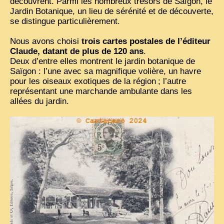
découvrent. Parmi les nombreux trésors de Saïgon, le
Jardin Botanique, un lieu de sérénité et de découverte,
VIETNAM 1950
se distingue particulièrement.
ALBUMS DE FAMILLE
Nous avons choisi
trois cartes postales de l’éditeur
Claude, datant de plus de 120 ans
.
INDOCHINE HISTORIQUE
Deux d’entre elles montrent le jardin botanique de
Saïgon : l’une avec sa magnifique volière, un havre
ARMÉE, JUSTICE, EDUCATION, RELIGION...
pour les oiseaux exotiques de la région
; l’autre
MÉTIERS, FÊTES, TRANSPORTS
représentant une marchande ambulante dans les
allées du jardin.
TRADITIONS ET MODERNITÉ
INSOLITES
EN DIRECT
ENQUÊTES
L’ ACTU
2025 LAOS 1950 CPSM
2026 PERI, VIÊT-CONG
VIETNAM