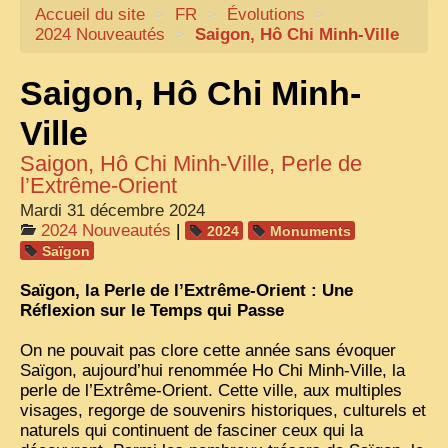
Accueil du site
CARTACARO
>
FR
>
Évolutions
>
2024 Nouveautés
>
Saigon, Hô Chi Minh-Ville
NOS LIVRES
Saigon, Hô Chi Minh-
PHOTOGRAPHES, EDITEURS
ILLUSTRATEURS
Ville
TONKIN
Saigon, Hô Chi Minh-Ville, Perle de
l’Extrême-Orient
FRONTIÈRE
Mardi 31 décembre 2024
1908, RÉVOLTE
2024 Nouveautés
|
2024
Monuments
Saïgon
ANNAM CENTRE
Saïgon, la Perle de l’Extrême-Orient : Une
COCHINCHINE
Réflexion sur le Temps qui Passe
LES
ETHNIES
On ne pouvait pas clore cette année sans évoquer
Saïgon, aujourd’hui renommée Ho Chi Minh-Ville, la
LAOS
perle de l’Extrême-Orient. Cette ville, aux multiples
visages, regorge de souvenirs historiques, culturels et
CAMBODGE
naturels qui continuent de fasciner ceux qui la
REMARQUABLES