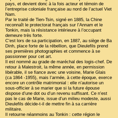
pays, et devient donc à la fois acteur et témoin de
l’entreprise coloniale française au nord de l’actuel Viet
VIETNAM 1950
Nam.
ALBUMS DE FAMILLE
Par le traité de Tien-Tsin, signé en 1885, la Chine
reconnaît le protectorat français sur l’Annam et le
INDOCHINE HISTORIQUE
Tonkin, mais la résistance intérieure à l’occupant
demeure très forte.
ARMÉE, JUSTICE, EDUCATION, RELIGION...
C’est lors de sa participation, en 1887, au siège de Ba
Dinh, place forte de la rébellion, que Dieulefils prend
MÉTIERS, FÊTES, TRANSPORTS
ses premières photographies et commence à se
passionner pour cet art.
TRADITIONS ET MODERNITÉ
Il est nommé au grade de maréchal des logis-chef. De
INSOLITES
retour à Malestroit, la même année, en permission
libérable, il se fiance avec une voisine, Marie Glais
EN DIRECT
(ca 1864 -1955), mais l’armée, à cette époque, exerce
encore un contrôle matrimonial : elle n’autorise un
ENQUÊTES
sous-officier à se marier que si la future épouse
dispose d’une dot ou d’un revenu suffisant. Ce n’est
L’ ACTU
pas le cas de Marie, issue d’un milieu modeste, aussi
Dieulefils décide-t-il de mettre fin à sa carrière
2025 LAOS 1950 CPSM
militaire.
2026 PERI, VIÊT-CONG
Il retourne néanmoins au Tonkin : cette région le
VIETNAM