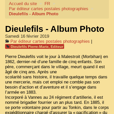
Accueil du site
CARTACARO
>
FR
>
Par éditeur cartes postales photographies
>
NOS LIVRES
Dieulefils - Album Photo
PHOTOGRAPHES, EDITEURS
Dieulefils - Album Photo
ILLUSTRATEURS
Samedi 16 février 2019
TONKIN
Par éditeur cartes postales photographies
|
Dieulefils Pierre-Marie, Editeur
FRONTIÈRE
Pierre Dieulefils voit le jour à Malestroit (Morbihan) en
1908, RÉVOLTE
1862, dernier-né d’une famille de cinq enfants. Son
père, commerçant dans le village, meurt quand il est
ANNAM CENTRE
âgé de cinq ans. Après une
scolarité sans histoire, il travaille quelque temps dans
COCHINCHINE
une mercerie, mais cet emploi ne comble pas son
LES
ETHNIES
besoin d’action et d’aventure et il s’engage dans
l’armée en 1883.
LAOS
Incorporé à Vannes au 24 régiment d’artillerie, il est
nommé brigadier fourrier un an plus tard. En 1885, il
CAMBODGE
se porte volontaire pour partir au Tonkin, dans le corps
expéditionnaire chargé d’assurer la «
pacification
» du
REMARQUABLES