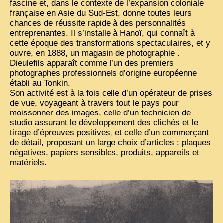
fascine et, dans le contexte de l’expansion coloniale
française en Asie du Sud-Est, donne toutes leurs
ZOOM PHOTO
chances de réussite rapide à des personnalités
entreprenantes. Il s’installe à Hanoï, qui connaît à
DÊ THAM
cette époque des transformations spectaculaires, et y
ouvre, en 1888, un magasin de photographie .
MUSÉES
ALBUMS FAMILLE
Dieulefils apparaît comme l’un des premiers
photographes professionnels d’origine européenne
EN
établi au Tonkin.
Son activité est à la fois celle d’un opérateur de prises
de vue, voyageant à travers tout le pays pour
moissonner des images, celle d’un technicien de
studio assurant le développement des clichés et le
tirage d’épreuves positives, et celle d’un commerçant
de détail, proposant un large choix d’articles : plaques
négatives, papiers sensibles, produits, appareils et
matériels.