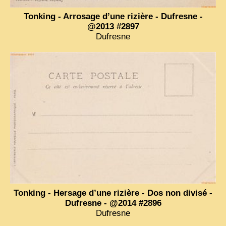
Tonking - Arrosage d’une rizière - Dufresne -
ZOOM PHOTO
@2013 #2897
DÊ THAM
Dufresne
MUSÉES
ALBUMS FAMILLE
EN
Tonking - Hersage d’une rizière - Dos non divisé -
Dufresne - @2014 #2896
Dufresne