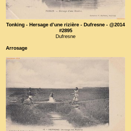
VIETNAM 1950
ALBUMS DE FAMILLE
Tonking - Hersage d’une rizière - Dufresne - @2014
#2895
INDOCHINE HISTORIQUE
Dufresne
ARMÉE, JUSTICE, EDUCATION, RELIGION...
Arrosage
MÉTIERS, FÊTES, TRANSPORTS
TRADITIONS ET MODERNITÉ
INSOLITES
EN DIRECT
ENQUÊTES
L’ ACTU
2025 LAOS 1950 CPSM
2026 PERI, VIÊT-CONG
VIETNAM