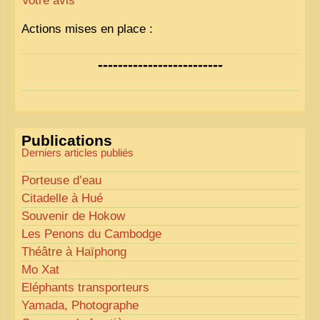
Votre avis
Actions mises en place :
Nous avons déjà ajusté les couleurs pour améliorer
-------------------------
la lisibilité. Votre avis nous intéresse
!
Pour les textes, nous allons les retravailler afin de
les rendre plus fluides et précis.
«
Comme tout bon collectionneur le sait, la
Publications
perfection est un idéal… mais nous y travaillons
!
»
Derniers articles publiés
Porteuse d’eau
Citadelle à Hué
Souvenir de Hokow
Les Penons du Cambodge
Théâtre à Haïphong
Mo Xat
Eléphants transporteurs
Yamada, Photographe