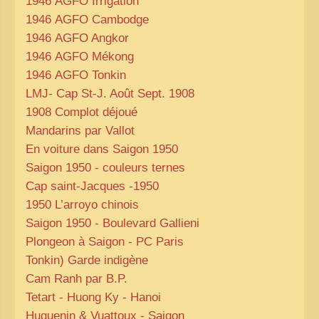
1946
AGFO
Irrigation
1946
AGFO
Cambodge
1946
AGFO
Angkor
1946
AGFO
Mékong
1946
AGFO
Tonkin
LMJ
- Cap St-J. Août Sept. 1908
1908 Complot déjoué
Mandarins par Vallot
En voiture dans Saigon 1950
Saigon 1950 - couleurs ternes
Cap saint-Jacques -1950
1950 L’arroyo chinois
Saigon 1950 - Boulevard Gallieni
Plongeon à Saigon -
PC
Paris
Tonkin) Garde indigène
Cam Ranh par
B.P.
Tetart - Huong Ky - Hanoi
Huguenin & Vuattoux - Saigon