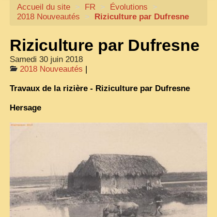
Accueil du site
CARTACARO
>
FR
>
Évolutions
>
2018 Nouveautés
>
Riziculture par Dufresne
NOS LIVRES
Riziculture par Dufresne
PHOTOGRAPHES, EDITEURS
Samedi 30 juin 2018
ILLUSTRATEURS
2018 Nouveautés
|
TONKIN
Travaux de la rizière - Riziculture par Dufresne
FRONTIÈRE
Hersage
1908, RÉVOLTE
ANNAM CENTRE
COCHINCHINE
LES
ETHNIES
LAOS
CAMBODGE
REMARQUABLES