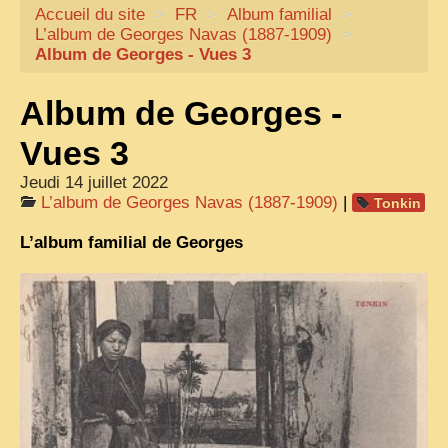
Accueil du site
CARTACARO
>
FR
>
Album familial
>
L’album de Georges Navas (1887-1909)
>
NOS LIVRES
Album de Georges - Vues 3
PHOTOGRAPHES, EDITEURS
Album de Georges -
ILLUSTRATEURS
Vues 3
TONKIN
Jeudi 14 juillet 2022
FRONTIÈRE
L’album de Georges Navas (1887-1909)
|
Tonkin
1908, RÉVOLTE
L’album familial de Georges
ANNAM CENTRE
COCHINCHINE
LES
ETHNIES
LAOS
CAMBODGE
REMARQUABLES