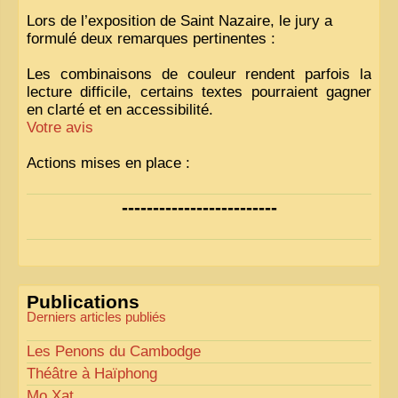
Lors de l’exposition de Saint Nazaire, le jury a
formulé deux remarques pertinentes :
Les combinaisons de couleur rendent parfois la
lecture difficile, certains textes pourraient gagner
en clarté et en accessibilité.
Votre avis
Actions mises en place :
Nous avons déjà ajusté les couleurs pour améliorer
-------------------------
la lisibilité. Votre avis nous intéresse
!
Pour les textes, nous allons les retravailler afin de
les rendre plus fluides et précis.
«
Comme tout bon collectionneur le sait, la
Publications
perfection est un idéal… mais nous y travaillons
!
»
Derniers articles publiés
Les Penons du Cambodge
Théâtre à Haïphong
Mo Xat