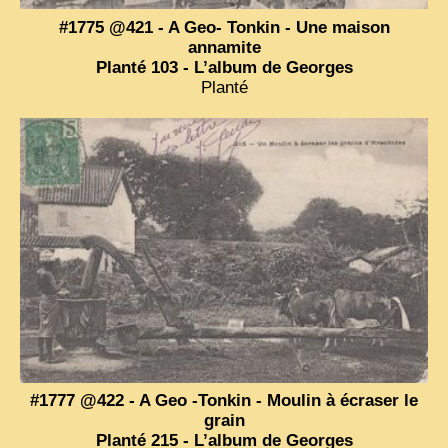
#1775 @421 - A Geo- Tonkin - Une maison
ZOOM PHOTO
annamite
Planté 103 - L’album de Georges
DÊ THAM
Planté
MUSÉES
ALBUMS FAMILLE
EN
#1777 @422 - A Geo -Tonkin - Moulin à écraser le
grain
Planté 215 - L’album de Georges