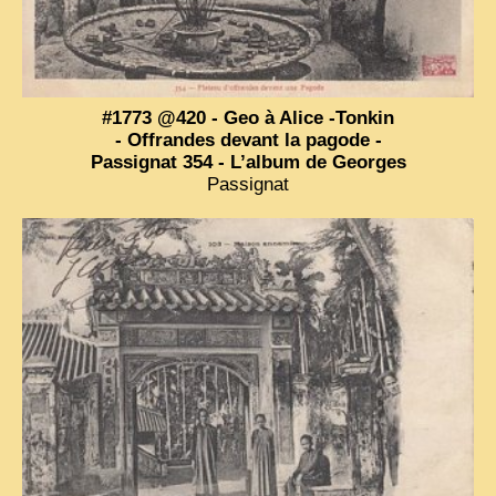
VIETNAM 1950
ALBUMS DE FAMILLE
#1773 @420 - Geo à Alice -Tonkin
INDOCHINE HISTORIQUE
- Offrandes devant la pagode -
ARMÉE, JUSTICE, EDUCATION, RELIGION...
Passignat 354 - L’album de Georges
Passignat
MÉTIERS, FÊTES, TRANSPORTS
TRADITIONS ET MODERNITÉ
INSOLITES
EN DIRECT
ENQUÊTES
L’ ACTU
2025 LAOS 1950 CPSM
2026 PERI, VIÊT-CONG
VIETNAM