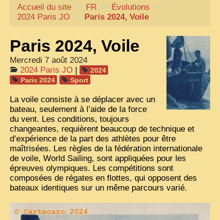
Accueil du site
CARTACARO
>
FR
>
Évolutions
>
2024 Paris
JO
>
Paris 2024, Voile
NOS LIVRES
Paris 2024, Voile
PHOTOGRAPHES, EDITEURS
Mercredi 7 août 2024
ILLUSTRATEURS
2024 Paris
JO
|
2024
TONKIN
Paris 2024
Sport
FRONTIÈRE
La voile consiste à se déplacer avec un
bateau, seulement à l’aide de la force
1908, RÉVOLTE
du vent. Les conditions, toujours
changeantes, requièrent beaucoup de technique et
ANNAM CENTRE
d’expérience de la part des athlètes pour être
maîtrisées. Les règles de la fédération internationale
COCHINCHINE
de voile, World Sailing, sont appliquées pour les
LES
ETHNIES
épreuves olympiques. Les compétitions sont
composées de régates en flottes, qui opposent des
LAOS
bateaux identiques sur un même parcours varié.
CAMBODGE
REMARQUABLES