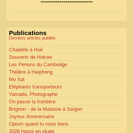
-------------------------
la lisibilité. Votre avis nous intéresse
!
Pour les textes, nous allons les retravailler afin de
les rendre plus fluides et précis.
«
Comme tout bon collectionneur le sait, la
Publications
perfection est un idéal… mais nous y travaillons
!
»
Derniers articles publiés
Citadelle à Hué
Souvenir de Hokow
Les Penons du Cambodge
Théâtre à Haïphong
Mo Xat
Eléphants transporteurs
Yamada, Photographe
On passe la frontière
Brignon - de la Malaisie à Saïgon
Joyeux Anniversaire
Opium quand tu nous tiens
2026 Hanoi en skate