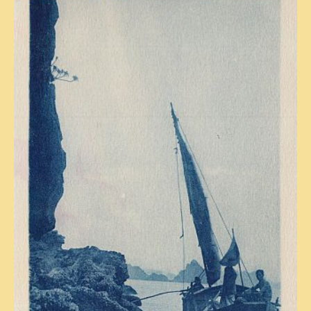
VIETNAM 1950
ALBUMS DE FAMILLE
INDOCHINE HISTORIQUE
ARMÉE, JUSTICE, EDUCATION, RELIGION...
MÉTIERS, FÊTES, TRANSPORTS
TRADITIONS ET MODERNITÉ
INSOLITES
EN DIRECT
ENQUÊTES
L’ ACTU
2025 LAOS 1950 CPSM
2026 PERI, VIÊT-CONG
VIETNAM