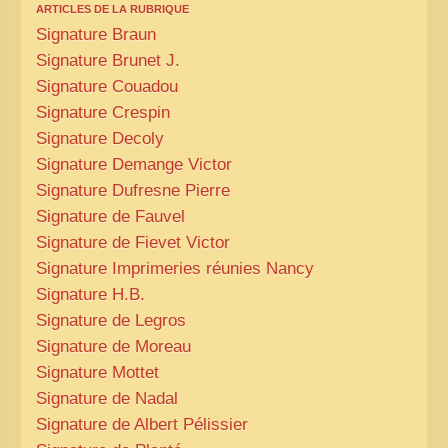
ARTICLES DE LA RUBRIQUE
Signature Braun
ZOOM PHOTO
Signature Brunet J.
DÊ THAM
Signature Couadou
MUSÉES
Signature Crespin
ALBUMS FAMILLE
Signature Decoly
EN
Signature Demange Victor
Signature Dufresne Pierre
Signature de Fauvel
Signature de Fievet Victor
Signature Imprimeries réunies Nancy
Signature
H.B.
Signature de Legros
Signature de Moreau
Signature Mottet
Signature de Nadal
Signature de Albert Pélissier