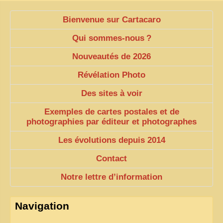
VIETNAM 1950
Bienvenue sur Cartacaro
ALBUMS DE FAMILLE
Qui sommes-nous
?
INDOCHINE HISTORIQUE
Nouveautés de 2026
ARMÉE, JUSTICE, EDUCATION, RELIGION...
Révélation Photo
MÉTIERS, FÊTES, TRANSPORTS
Des sites à voir
TRADITIONS ET MODERNITÉ
Exemples de cartes postales et de
photographies par éditeur et photographes
INSOLITES
Les évolutions depuis 2014
EN DIRECT
Contact
ENQUÊTES
Notre lettre d’information
L’ ACTU
2025 LAOS 1950 CPSM
Navigation
2026 PERI, VIÊT-CONG
VIETNAM