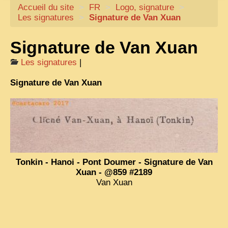
Accueil du site
CARTACARO
>
FR
>
Logo, signature
>
Les signatures
>
Signature de Van Xuan
NOS LIVRES
Signature de Van Xuan
PHOTOGRAPHES, EDITEURS
ILLUSTRATEURS
Les signatures
|
TONKIN
Signature de Van Xuan
FRONTIÈRE
1908, RÉVOLTE
ANNAM CENTRE
COCHINCHINE
Tonkin - Hanoi - Pont Doumer - Signature de Van
Xuan - @859 #2189
LES
ETHNIES
Van Xuan
LAOS
CAMBODGE
REMARQUABLES