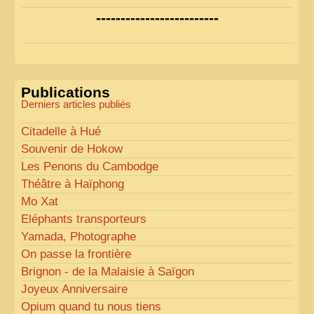
Nous avons déjà ajusté les couleurs pour améliorer
-------------------------
la lisibilité. Votre avis nous intéresse
!
Pour les textes, nous allons les retravailler afin de
les rendre plus fluides et précis.
«
Comme tout bon collectionneur le sait, la
Publications
perfection est un idéal… mais nous y travaillons
!
»
Derniers articles publiés
Citadelle à Hué
Souvenir de Hokow
Les Penons du Cambodge
Théâtre à Haïphong
Mo Xat
Eléphants transporteurs
Yamada, Photographe
On passe la frontière
Brignon - de la Malaisie à Saïgon
Joyeux Anniversaire
Opium quand tu nous tiens