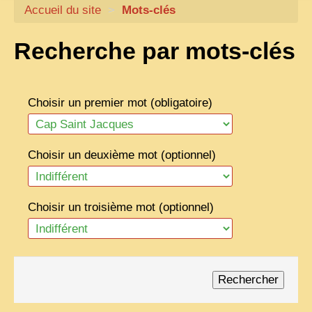
Accueil du site
CARTACARO
>
Mots-clés
NOS LIVRES
Recherche par mots-clés
PHOTOGRAPHES, EDITEURS
ILLUSTRATEURS
Choisir un premier mot (obligatoire)
TONKIN
FRONTIÈRE
Choisir un deuxième mot (optionnel)
1908, RÉVOLTE
ANNAM CENTRE
Choisir un troisième mot (optionnel)
COCHINCHINE
LES
ETHNIES
LAOS
CAMBODGE
REMARQUABLES