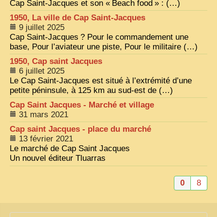
Cap Saint-Jacques et son «
Beach food
» : (…)
ZOOM PHOTO
1950, La ville de Cap Saint-Jacques
9 juillet 2025
DÊ THAM
Cap Saint-Jacques
? Pour le commandement une
base, Pour l’aviateur une piste, Pour le militaire (…)
MUSÉES
ALBUMS FAMILLE
1950, Cap saint Jacques
6 juillet 2025
EN
Le Cap Saint-Jacques est situé à l’extrémité d’une
petite péninsule, à 125 km au sud-est de (…)
Cap Saint Jacques - Marché et village
31 mars 2021
Cap saint Jacques - place du marché
13 février 2021
Le marché de Cap Saint Jacques
Un nouvel éditeur Tluarras
0
8