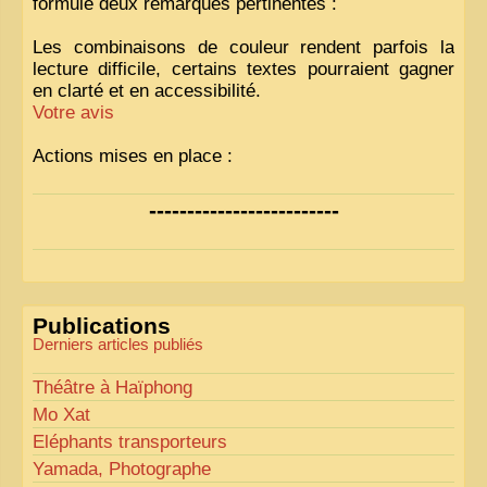
formulé deux remarques pertinentes :
Les combinaisons de couleur rendent parfois la
lecture difficile, certains textes pourraient gagner
en clarté et en accessibilité.
Votre avis
Actions mises en place :
Nous avons déjà ajusté les couleurs pour améliorer
-------------------------
la lisibilité. Votre avis nous intéresse
!
Pour les textes, nous allons les retravailler afin de
les rendre plus fluides et précis.
«
Comme tout bon collectionneur le sait, la
Publications
perfection est un idéal… mais nous y travaillons
!
»
Derniers articles publiés
Théâtre à Haïphong
Mo Xat
Eléphants transporteurs
Yamada, Photographe