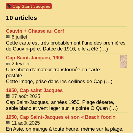
Cap Saint Jacques
VIETNAM 1950
10 articles
ALBUMS DE FAMILLE
Cauvin + Chasse au Cerf
INDOCHINE HISTORIQUE
6 juillet
ARMÉE, JUSTICE, EDUCATION, RELIGION...
Cette carte est très probablement l’une des premières
de Cauvin-père. Datée de 1916, elle a été (…)
MÉTIERS, FÊTES, TRANSPORTS
Cap Saint-Jacques, 1906
2 février
TRADITIONS ET MODERNITÉ
Une photo d’amateur transformée en carte
INSOLITES
postale
Cette image, prise dans les collines de Cap (…)
EN DIRECT
1950, Cap saint Jacques
ENQUÊTES
27 août 2025
Cap Saint-Jacques, années 1950. Plage déserte,
L’ ACTU
sable blanc et vent léger sur la pointe O Quan (…)
1950, Cap Saint-Jacques et son «
2025 LAOS 1950 CPSM
Beach food
»
11 août 2025
2026 PERI, VIÊT-CONG
En Asie, on mange à toute heure, même sur la plage.
VIETNAM